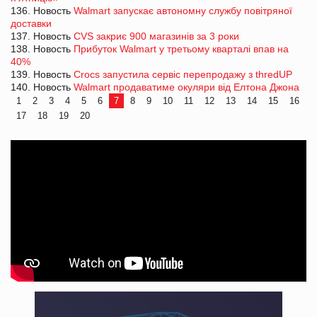
136. Новость
Walmart запускає автономну службу повітряної
доставки
137. Новость
CVS закриє 900 магазинів за 3 роки
138. Новость
Прибуток Walmart у третьому кварталі впав на
40%
139. Новость
Crocs запустила сервіс перепродажу з thredUP
140. Новость
Walmart продаватиме окуляри від Елтона Джона
1
2
3
4
5
6
7
8
9
10
11
12
13
14
15
16
17
18
19
20