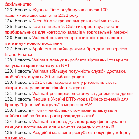
бджільництво
123. Новость
Журнал Time опублікував список 100
найвпливовіших компаній 2022 року
124. Новость
Decathlon закриває американські магазини
125. Новость
Компанія Sam's Club використовує роботів-
прибиральників для контролю запасів у торговельній мережі
126. Новость
Walmart показала прототип «інтерактивного
магазину» нового покоління
127. Новость
Apple стала найдорожчим брендом за версією
Brand Finance
128. Новость
Walmart планує виробляти віртуальні товари та
випускати криптовалюту та NFT
129. Новость
Walmart збільшує потужність служби доставки,
щоб обслуговувати 30 мільйонів родин
130. Новость
2021 став переломним у рітейлі: кількість
відкритих перевищила кількість закриттів
131. Новость
Walmart розширює доставку за допомогою дронів
132. Новость
Перша в Україні DTR-угода (Direct-to-retail) для
бренду "Щенячий патруль" з мережею EVA
133. Новость
«Топи» найбільших компаній влаштували
найбільший за багато років розпродаж акцій
134. Новость
Walmart запроваджує програму фінансування
ланцюгів постачання для малих та середніх компаній
135. Новость
Роздрібні магазини розгубили покупців у «Чорну
п'ятницю»