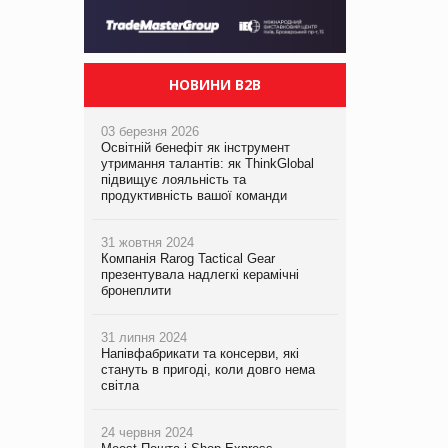
НОВИНИ B2B
03 березня 2026
Освітній бенефіт як інструмент
утримання талантів: як ThinkGlobal
підвищує лояльність та
продуктивність вашої команди
31 жовтня 2024
Компанія Rarog Tactical Gear
презентувала надлегкі керамічні
бронеплити
31 липня 2024
Напівфабрикати та консерви, які
стануть в пригоді, коли довго нема
світла
24 червня 2024