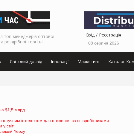
Вхід
Реєстрація
л топ-менеджерів оптової
та роздрібної торгівлі
08 серпня 2026
к
Світовий досвід
Інновації
Маркетинг
Каталог Ком
 на $1,5 млрд.
ся штучним інтелектом для стеження за співробітниками
 у світі
олекцій Yeezy