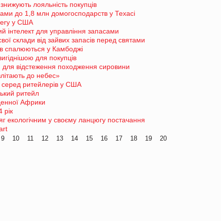
знижують лояльність покупців
ами до 1,8 млн домогосподарств у Техасі
cery у США
ий інтелект для управління запасами
вої склади від зайвих запасів перед святами
дів спалюються у Камбоджі
вигіднішою для покупців
n для відстеження походження сировини
літають до небес»
 серед ритейлерів у США
ський ритейл
денної Африки
 рік
яг екологічним у своєму ланцюгу постачання
art
9
10
11
12
13
14
15
16
17
18
19
20