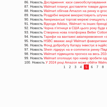
86. Новость
Дослідження: каси самообслуговування 
87. Новость
Walmart планує доставляти товари дрон
88. Новость
Walmart обігнав Amazon на ринку e-gro
89. Новость
Роздрібні мережі використовують штучн
90. Новость
Американські торгові мережі очищують с
91. Новость
Відходи Adidas, Walmart та інших брен
92. Новость
Чорна п'ятниця в США цього року буде 
93. Новость
Створена нова платформа Better Cotto
94. Новость
Тарифи на вантажні авіаперевезення «з
95. Новость
HSBC вважає акції Walmart фаворитами
96. Новость
Фонд добробуту Катару інвестує в індій
97. Новость
Shein лідирує на e-commerce ринку Пів
98. Новость
Walmart підвищила прогноз на весь 2024
99. Новость
Walmart оголошує про намір зробити од
100. Новость
У 2024 році Amazon може обійти Walm
1
2
3
4
5
6
7
8