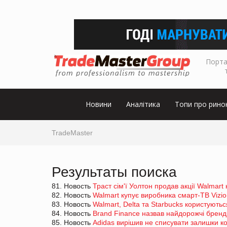
Порта
Новини
Аналітика
Топи про рино
TradeMaster
Результаты поиска
81. Новость
Траст сім'ї Уолтон продав акції Walmart
82. Новость
Walmart купує виробника смарт-ТВ Vizio
83. Новость
Walmart, Delta та Starbucks користують
84. Новость
Brand Finance назвав найдорожчі бренди
85. Новость
Adidas вирішив не списувати залишки к