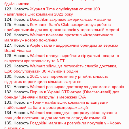
бджільництво
123. Новость
Журнал Time опублікував список 100
найвпливовіших компаній 2022 року
124. Новость
Decathlon закриває американські магазини
125. Новость
Компанія Sam's Club використовує роботів-
прибиральників для контролю запасів у торговельній мережі
126. Новость
Walmart показала прототип «інтерактивного
магазину» нового покоління
127. Новость
Apple стала найдорожчим брендом за версією
Brand Finance
128. Новость
Walmart планує виробляти віртуальні товари та
випускати криптовалюту та NFT
129. Новость
Walmart збільшує потужність служби доставки,
щоб обслуговувати 30 мільйонів родин
130. Новость
2021 став переломним у рітейлі: кількість
відкритих перевищила кількість закриттів
131. Новость
Walmart розширює доставку за допомогою дронів
132. Новость
Перша в Україні DTR-угода (Direct-to-retail) для
бренду "Щенячий патруль" з мережею EVA
133. Новость
«Топи» найбільших компаній влаштували
найбільший за багато років розпродаж акцій
134. Новость
Walmart запроваджує програму фінансування
ланцюгів постачання для малих та середніх компаній
135. Новость
Роздрібні магазини розгубили покупців у «Чорну
п'ятницю»