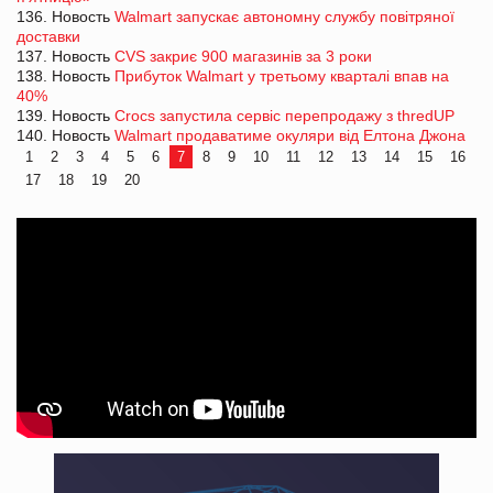
136. Новость
Walmart запускає автономну службу повітряної
доставки
137. Новость
CVS закриє 900 магазинів за 3 роки
138. Новость
Прибуток Walmart у третьому кварталі впав на
40%
139. Новость
Crocs запустила сервіс перепродажу з thredUP
140. Новость
Walmart продаватиме окуляри від Елтона Джона
1
2
3
4
5
6
7
8
9
10
11
12
13
14
15
16
17
18
19
20