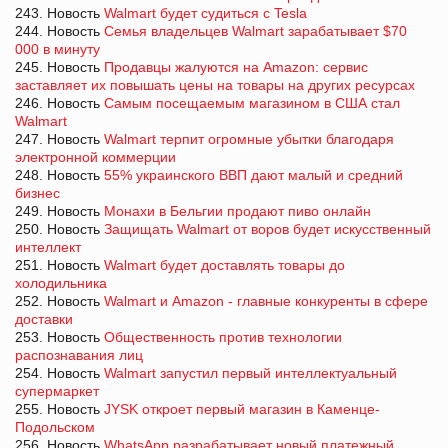
243. Новость
Walmart будет судиться с Tesla
244. Новость
Семья владельцев Walmart зарабатывает $70
000 в минуту
245. Новость
Продавцы жалуются на Amazon: сервис
заставляет их повышать цены на товары на других ресурсах
246. Новость
Самым посещаемым магазином в США стал
Walmart
247. Новость
Walmart терпит огромные убытки благодаря
электронной коммерции
248. Новость
55% украинского ВВП дают малый и средний
бизнес
249. Новость
Монахи в Бельгии продают пиво онлайн
250. Новость
Защищать Walmart от воров будет искусственный
интеллект
251. Новость
Walmart будет доставлять товары до
холодильника
252. Новость
Walmart и Amazon - главные конкуренты в сфере
доставки
253. Новость
Общественность против технологии
распознавания лиц
254. Новость
Walmart запустил первый интеллектуальный
супермаркет
255. Новость
JYSK откроет первый магазин в Каменце-
Подольском
256. Новость
WhatsApp разрабатывает новый платежный