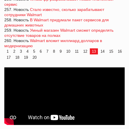
сервис
257. Новость
Стало известно, сколько зарабатывают
сотрудники Walmart
258. Новость
В Walmart придумали пакет сервисов для
домашних животных
259. Новость
Умный магазин Walmart сможет определять
отсутствие товаров на полках
260. Новость
Walmart вложит миллиард долларов в
модернизацию
1
2
3
4
5
6
7
8
9
10
11
12
13
14
15
16
17
18
19
20