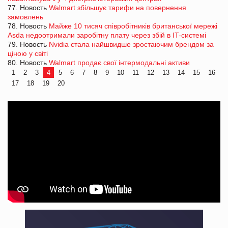
77. Новость
Walmart збільшує тарифи на повернення
замовлень
78. Новость
Майже 10 тисяч співробітників британської мережі
Asda недоотримали заробітну плату через збій в IT-системі
79. Новость
Nvidia стала найшвидше зростаючим брендом за
ціною у світі
80. Новость
Walmart продає свої інтермодальні активи
1
2
3
4
5
6
7
8
9
10
11
12
13
14
15
16
17
18
19
20