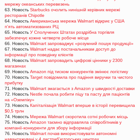
мережу океанських перевезень
63. Новость
Starbucks очолить нинішній керівник мережі
ресторанів Chipotle
64. Новость
Американська мережа Walmart відкриє у США
п'ять автоматизованих РЦ
65. Новость
У Сполучених Штатах роздрібна торгівля
забезпечує кожне четверте робоче місце
66. Новость
Walmart запроваджує «розумний пошук продукції»
67. Новость
Walmart надає постачальникам доступ до
інформації про поведінку клієнтів
68. Новость
Walmart запровадить цифрові цінники у 2300
магазинах
69. Новость
Amazon під тиском конкурентів змінює логістику
70. Новость
Target повідомила про падіння виручки та чистого
прибутку
71. Новость
Walmart змагається з Amazon у швидкості доставки
72. Новость
Nestle почала робити піцу та пасту для пацієнтів
на «Оземпіку»
73. Новость
Капіталізація Walmart вперше в історії перевищила
$0,5 трлн
74. Новость
Мережа Walmart скоротила сотні робочих місць
75. Новость
Amazon таємно відправляла співробітників у
компанії-конкуренти для збору інформації
76. Новость
Walmart почав використовувати автономні
навантажувачі у 4 дистриб’юторських центрах