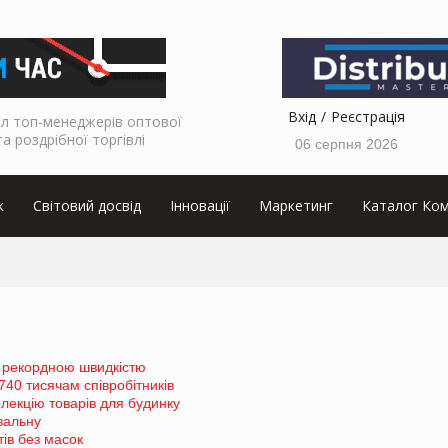
Вхід
Реєстрація
л топ-менеджерів оптової
та роздрібної торгівлі
06 серпня 2026
к
Світовий досвід
Інновації
Маркетинг
Каталог Ком
з рекордною швидкістю
740 тисячам співробітників
лекцію товарів для будинку
вальну
тів без масок