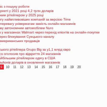
віс з пошуку роботи
рнеті у 2021 році 4,2 трлн доларів
им рітейлером у 2025 році
ингу найвпливовіших компаній за версією Time
 перевагу універмагам замість онлайн-магазинів
авку автономним автомобілем Nuro
в у магазинах Walmart через перехід клієнтів на онлайн-покупки
через блокування Суецького каналу
еамериканських продавців
ї
ького рітейлера Grupo Big за у1,1 млрд євро
s оголосив про відкриття 24 магазинів
айбільшим рітейлером одягу в США
льйонів доларів в оновлення магазинів
9
10
11
12
13
14
15
16
17
18
19
20