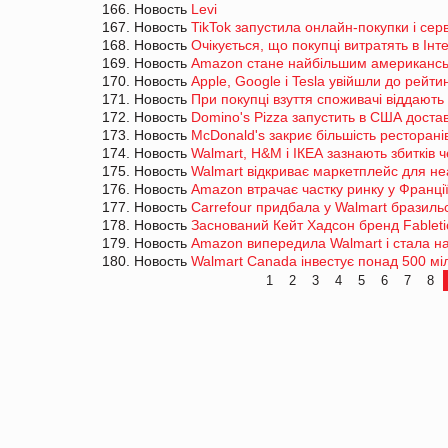
166. Новость
Levi
167. Новость
TikTok запустила онлайн-покупки і сер
168. Новость
Очікується, що покупці витратять в Інте
169. Новость
Amazon стане найбільшим американськ
170. Новость
Apple, Google і Tesla увійшли до рейт
171. Новость
При покупці взуття споживачі віддають
172. Новость
Domino's Pizza запустить в США дост
173. Новость
McDonald's закриє більшість ресторані
174. Новость
Walmart, H&M і ІКЕА зазнають збитків 
175. Новость
Walmart відкриває маркетплейс для н
176. Новость
Amazon втрачає частку ринку у Франці
177. Новость
Carrefour придбала у Walmart бразильс
178. Новость
Заснований Кейт Хадсон бренд Fabletic
179. Новость
Amazon випередила Walmart і стала н
180. Новость
Walmart Canada інвестує понад 500 мі
1
2
3
4
5
6
7
8