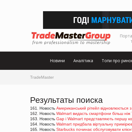
Порта
Новини
Аналітика
Топи про рино
TradeMaster
Результаты поиска
161. Новость
Американський рітейл відновлюється 
162. Новость
Walmart видасть смартфони більш ніж 
163. Новость
Gap і Walmart представляють першу ко
164. Новость
Walmart придбала віртуальну примірю
165. Новость
Starbucks починає обслуговувати клієн