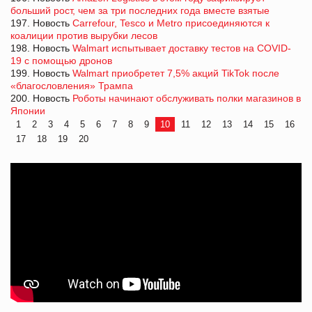
больший рост, чем за три последних года вместе взятые
197. Новость
Carrefour, Tesco и Metro присоединяются к
коалиции против вырубки лесов
198. Новость
Walmart испытывает доставку тестов на COVID-
19 с помощью дронов
199. Новость
Walmart приобретет 7,5% акций TikTok после
«благословления» Трампа
200. Новость
Роботы начинают обслуживать полки магазинов в
Японии
1
2
3
4
5
6
7
8
9
10
11
12
13
14
15
16
17
18
19
20