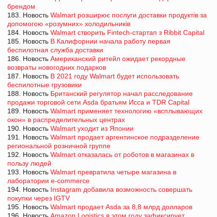
брендом
183. Новость
Walmart розширює послуги доставки продуктів за
допомогою «розумних» холодильників
184. Новость
Walmart створить Fintech-стартап з Ribbit Capital
185. Новость
В Калифорнии начала работу первая
беспилотная служба доставки
186. Новость
Американский ритейл ожидает рекордные
возвраты новогодних подарков
187. Новость
В 2021 году Walmart будет использовать
беспилотные грузовики
188. Новость
Британский регулятор начал расследование
продажи торговой сети Asda братьям Исса и TDR Capital
189. Новость
Walmart применяет технологию «всплывающих
окон» в распределительных центрах
190. Новость
Walmart уходит из Японии
191. Новость
Walmart продает аргентинское подразделение
региональной розничной группе
192. Новость
Walmart отказалась от роботов в магазинах в
пользу людей
193. Новость
Walmart превратила четыре магазина в
лаборатории e-commerce
194. Новость
Instagram добавила возможность совершать
покупки через IGTV
195. Новость
Walmart продает Asda за 8,8 млрд долларов
196. Новость
Amazon Logistics в этом году зафиксирует