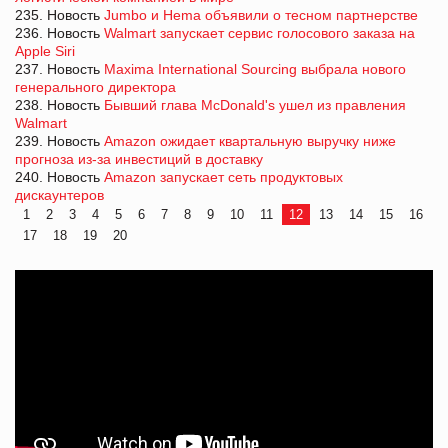
235. Новость
Jumbo и Hema объявили о тесном партнерстве
236. Новость
Walmart запускает сервис голосового заказа на
Apple Siri
237. Новость
Maxima International Sourcing выбрала нового
генерального директора
238. Новость
Бывший глава McDonald's ушел из правления
Walmart
239. Новость
Amazon ожидает квартальную выручку ниже
прогноза из-за инвестиций в доставку
240. Новость
Amazon запускает сеть продуктовых
дискаунтеров
1
2
3
4
5
6
7
8
9
10
11
12
13
14
15
16
17
18
19
20