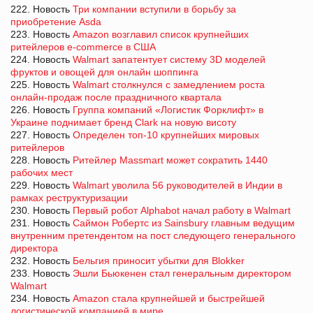
222. Новость
Три компании вступили в борьбу за
приобретение Asda
223. Новость
Amazon возглавил список крупнейших
ритейлеров e-commerce в США
224. Новость
Walmart запатентует систему 3D моделей
фруктов и овощей для онлайн шоппинга
225. Новость
Walmart столкнулся с замедлением роста
онлайн-продаж после праздничного квартала
226. Новость
Группа компаний «Логистик Форклифт» в
Украине поднимает бренд Clark на новую висоту
227. Новость
Определен топ-10 крупнейших мировых
ритейлеров
228. Новость
Ритейлер Massmart может сократить 1440
рабочих мест
229. Новость
Walmart уволила 56 руководителей в Индии в
рамках реструктуризации
230. Новость
Первый робот Alphabot начал работу в Walmart
231. Новость
Саймон Робертс из Sainsbury главным ведущим
внутренним претендентом на пост следующего генерального
директора
232. Новость
Бельгия приносит убытки для Blokker
233. Новость
Эшли Бьюкенен стал генеральным директором
Walmart
234. Новость
Amazon стала крупнейшей и быстрейшей
логистической компанией в мире