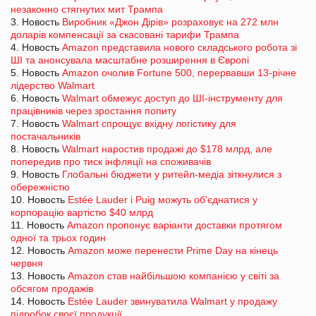
незаконно стягнутих мит Трампа
3. Новость
Виробник «Джон Дірів» розраховує на 272 млн
доларів компенсації за скасовані тарифи Трампа
4. Новость
Amazon представила нового складського робота зі
ШІ та анонсувала масштабне розширення в Європі
5. Новость
Amazon очолив Fortune 500, перервавши 13-річне
лідерство Walmart
6. Новость
Walmart обмежує доступ до ШІ-інструменту для
працівників через зростання попиту
7. Новость
Walmart спрощує вхідну логістику для
постачальників
8. Новость
Walmart наростив продажі до $178 млрд, але
попередив про тиск інфляції на споживачів
9. Новость
Глобальні бюджети у ритейл-медіа зіткнулися з
обережністю
10. Новость
Estée Lauder і Puig можуть об'єднатися у
корпорацію вартістю $40 млрд
11. Новость
Amazon пропонує варіанти доставки протягом
одної та трьох годин
12. Новость
Amazon може перенести Prime Day на кінець
червня
13. Новость
Amazon став найбільшою компанією у світі за
обсягом продажів
14. Новость
Estée Lauder звинуватила Walmart у продажу
підробок своєї продукції