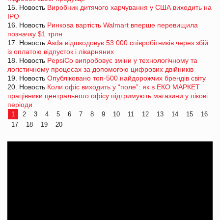
15. Новость
Виробник дитячого харчування у США виходить на
IPO
16. Новость
Ринкова вартість Walmart вперше перевищила
позначку $1 трлн
17. Новость
Asda відшкодовує 53 000 співробітників через збій
із оплатою відпусток і лікарняних
18. Новость
PepsiCo випробовує зміни у технологічному та
логістичному процесах за допомогою цифрових двійників
19. Новость
Опубліковано топ-500 найдорожчих брендів світу
20. Новость
Коли офіс виходить у “поле”: як в ЕКО МАРКЕТ
працівники центрального офісу підтримують магазини у пікові
періоди
1
2
3
4
5
6
7
8
9
10
11
12
13
14
15
16
17
18
19
20