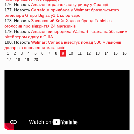
176. Новость
Amazon втрачає частку ринку у Франції
177. Новость
Carrefour придбала у Walmart бразильського
рітейлера Grupo Big за у1,1 млрд євро
178. Новость
Заснований Кейт Хадсон бренд Fabletics
оголосив про відкриття 24 магазинів
179. Новость
Amazon випередила Walmart і стала найбільшим
рітейлером одягу в США
180. Новость
Walmart Canada інвестує понад 500 мільйонів
доларів в оновлення магазинів
1
2
3
4
5
6
7
8
9
10
11
12
13
14
15
16
17
18
19
20