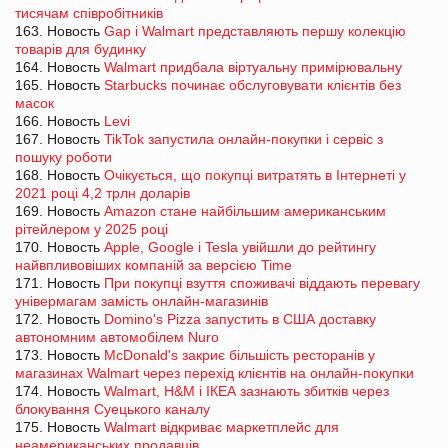
тисячам співробітників
163. Новость
Gap і Walmart представляють першу колекцію
товарів для будинку
164. Новость
Walmart придбала віртуальну примірювальну
165. Новость
Starbucks починає обслуговувати клієнтів без
масок
166. Новость
Levi
167. Новость
TikTok запустила онлайн-покупки і сервіс з
пошуку роботи
168. Новость
Очікується, що покупці витратять в Інтернеті у
2021 році 4,2 трлн доларів
169. Новость
Amazon стане найбільшим американським
рітейлером у 2025 році
170. Новость
Apple, Google і Tesla увійшли до рейтингу
найвпливовіших компаній за версією Time
171. Новость
При покупці взуття споживачі віддають перевагу
універмагам замість онлайн-магазинів
172. Новость
Domino's Pizza запустить в США доставку
автономним автомобілем Nuro
173. Новость
McDonald's закриє більшість ресторанів у
магазинах Walmart через перехід клієнтів на онлайн-покупки
174. Новость
Walmart, H&M і ІКЕА зазнають збитків через
блокування Суецького каналу
175. Новость
Walmart відкриває маркетплейс для
неамериканських продавців