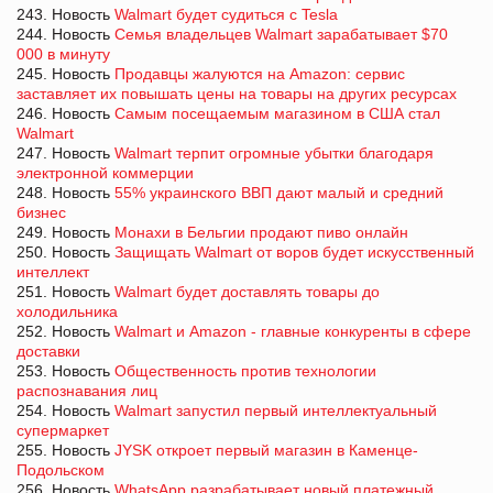
243. Новость
Walmart будет судиться с Tesla
244. Новость
Семья владельцев Walmart зарабатывает $70
000 в минуту
245. Новость
Продавцы жалуются на Amazon: сервис
заставляет их повышать цены на товары на других ресурсах
246. Новость
Самым посещаемым магазином в США стал
Walmart
247. Новость
Walmart терпит огромные убытки благодаря
электронной коммерции
248. Новость
55% украинского ВВП дают малый и средний
бизнес
249. Новость
Монахи в Бельгии продают пиво онлайн
250. Новость
Защищать Walmart от воров будет искусственный
интеллект
251. Новость
Walmart будет доставлять товары до
холодильника
252. Новость
Walmart и Amazon - главные конкуренты в сфере
доставки
253. Новость
Общественность против технологии
распознавания лиц
254. Новость
Walmart запустил первый интеллектуальный
супермаркет
255. Новость
JYSK откроет первый магазин в Каменце-
Подольском
256. Новость
WhatsApp разрабатывает новый платежный