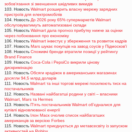
зобов’язання зі зменшення шкідливих викидів
103. Новость
Walmart розширить власну мережу зарядних
пристроїв для електромобілів
104. Новость
До 2026 року 65% супермаркетів Walmart
обслуговуватимуть автоматизовані склади
105. Новость
Walmart дала прогноз прибутку нижче за оцінки
через побоювання про економіку
106. Новость
Walmart інвестує у збереження та розвиток кадрів
107. Новость
Mars шукає покупців на завод соусів у Підмосков'ї
108. Новость
Споживчі бренди втратили позиції у рейтингу
Brand Finance
109. Новость
Coca-Cola і PepsiCo викрили цінову
дискримінацію
110. Новость
Обсяги крадіжок в американських магазинах
досягли 94,5 млрд доларів
111. Новость
Walmart та інші торгові мережі посилюють тиск на
постачальників
112. Новость
Названі найбагатші родини у світі – власники
Walmart, Mars та Hermes
113. Новость
П’ять постачальників Walmart об’єдналися для
купівлі відновлюваної енергії
114. Новость
Ілон Маск очолив список найбагатших
американців за версією Forbes
115. Новость
Walmart приєднується до метавсесвіту із запуском
активностей на Roblox