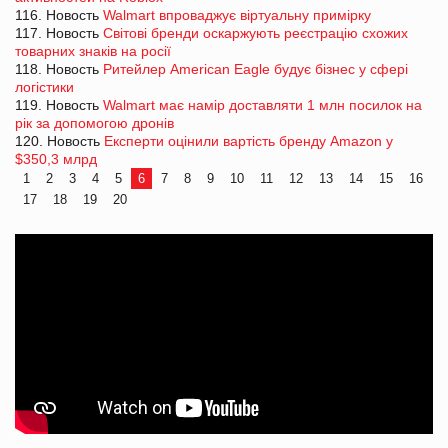
116. Новость
Walmart впроваджує віртуальну примірку
117. Новость
Світові бренди оскаржують реєстрацію схожих
товарних знаків на росії
118. Новость
Ритейлер American Eagle будує бізнес у сфері
логістики
119. Новость
Walmart має намір доставляти 1 млн посилок на
рік за допомогою дронів
120. Новость
Експерти оцінили вартість бренду Amazon у
$350,3 млрд
1
2
3
4
5
6
7
8
9
10
11
12
13
14
15
16
17
18
19
20