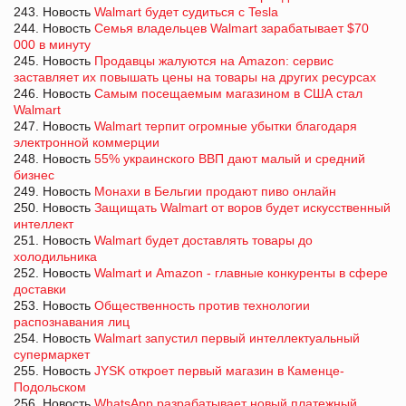
243. Новость
Walmart будет судиться с Tesla
244. Новость
Семья владельцев Walmart зарабатывает $70
000 в минуту
245. Новость
Продавцы жалуются на Amazon: сервис
заставляет их повышать цены на товары на других ресурсах
246. Новость
Самым посещаемым магазином в США стал
Walmart
247. Новость
Walmart терпит огромные убытки благодаря
электронной коммерции
248. Новость
55% украинского ВВП дают малый и средний
бизнес
249. Новость
Монахи в Бельгии продают пиво онлайн
250. Новость
Защищать Walmart от воров будет искусственный
интеллект
251. Новость
Walmart будет доставлять товары до
холодильника
252. Новость
Walmart и Amazon - главные конкуренты в сфере
доставки
253. Новость
Общественность против технологии
распознавания лиц
254. Новость
Walmart запустил первый интеллектуальный
супермаркет
255. Новость
JYSK откроет первый магазин в Каменце-
Подольском
256. Новость
WhatsApp разрабатывает новый платежный