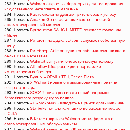
283. Новость
Walmart откроет лабораторию для тестирования
искусственного интеллекта в магазине
284. Новость
Как технологии двигают ритейлеров к успеху
285. Новость
Amazon Go не останавливается – шестой
автоматизированный магазин
286. Новость
Британская SALIC LIMITED покупает компанию
«Мрия»
287. Новость
Ритейл-площадка JD.com запускает собственную
почту
288. Новость
Ритейлер Walmart купил онлайн-магазин нижнего
белья Bare Necessities
289. Новость
Walmart выпустил биометрическую тележку
290. Новость
AB InBev Efes расширяет портфолио
импортируемых брендов
291. Новость
Будь у ФОРМІ з ТРЦ Ocean Plaza
292. Новость
У Walmart новые оптимизированные правила
возврата товара
293. Новость
SOCAR почав розвивати новий напрямок
безготівкового розрахунку за паливо
294. Новость
АТ «Мономах» виводить на ринок органічний чай
295. Новость
Starbuks начала кампанию по закрытию кофеен
в США
296. Новость
В Китае открылся Walmart мини-формата с
автоматизированным обслуживанием
297. Новость
Walmart введут еще 500 терминалов-роботов для