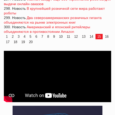
выдачи онлайн-заказов
298. Новость
В крупнейшей розничной сети мира работают
роботы
299. Новость
Два североамериканских розничных гиганта
объединяются на рынке электронных книг
300. Новость
Американский и японcкий ритейлеры
объединяются в противостоянии Amazon
1
2
3
4
5
6
7
8
9
10
11
12
13
14
15
16
17
18
19
20