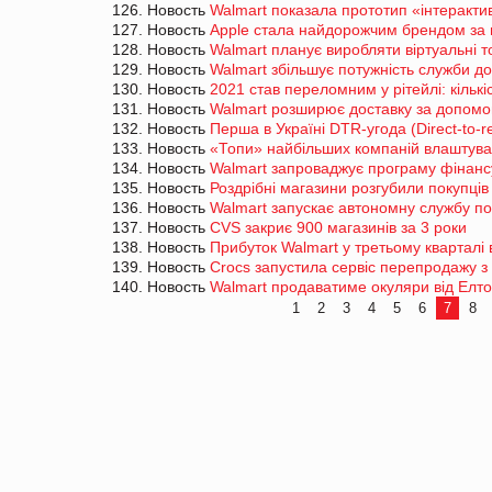
126. Новость
Walmart показала прототип «інтеракти
127. Новость
Apple стала найдорожчим брендом за 
128. Новость
Walmart планує виробляти віртуальні 
129. Новость
Walmart збільшує потужність служби д
130. Новость
2021 став переломним у рітейлі: кількі
131. Новость
Walmart розширює доставку за допомо
132. Новость
Перша в Україні DTR-угода (Direct-to-
133. Новость
«Топи» найбільших компаній влаштувал
134. Новость
Walmart запроваджує програму фінанс
135. Новость
Роздрібні магазини розгубили покупці
136. Новость
Walmart запускає автономну службу по
137. Новость
CVS закриє 900 магазинів за 3 роки
138. Новость
Прибуток Walmart у третьому кварталі
139. Новость
Crocs запустила сервіс перепродажу з
140. Новость
Walmart продаватиме окуляри від Елт
1
2
3
4
5
6
7
8