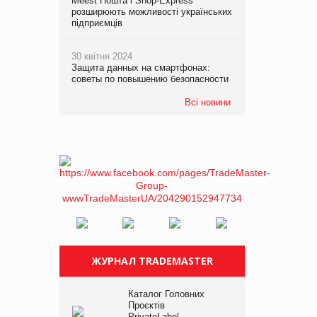
Meest Пошта і Shop-Express
розширюють можливості українських
підприємців
30 квітня 2024
Защита данных на смартфонах:
советы по повышению безопасности
Всі новини
ЖУРНАЛ TRADEMASTER
Каталог Головних
Проєктів
PrivateLabel –