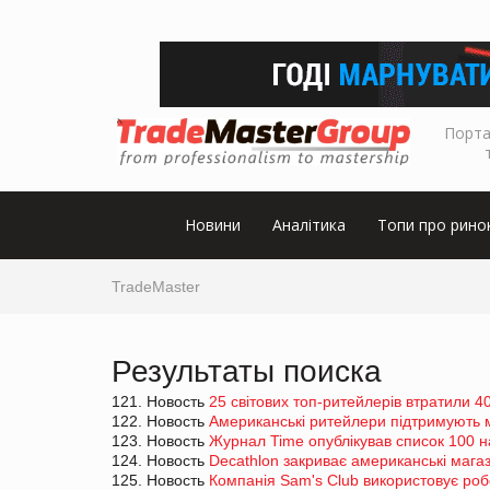
Порта
Новини
Аналітика
Топи про рино
TradeMaster
Результаты поиска
121. Новость
25 світових топ-ритейлерів втратили 4
122. Новость
Американські ритейлери підтримують м
123. Новость
Журнал Time опублікував список 100 н
124. Новость
Decathlon закриває американські мага
125. Новость
Компанія Sam's Club використовує роб