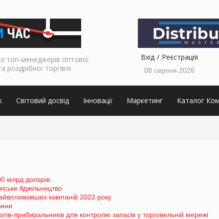
Вхід
Реєстрація
л топ-менеджерів оптової
та роздрібної торгівлі
08 серпня 2026
к
Світовий досвід
Інновації
Маркетинг
Каталог Ком
00 млрд доларів
іське бджільництво
айвпливовіших компаній 2022 року
зини
отів-прибиральників для контролю запасів у торговельній мережі