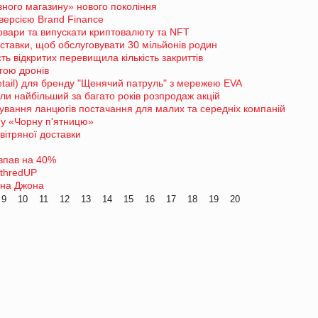
вного магазину» нового покоління
версією Brand Finance
товари та випускати криптовалюту та NFT
оставки, щоб обслуговувати 30 мільйонів родин
сть відкритих перевищила кількість закриттів
гою дронів
retail) для бренду "Щенячий патруль" з мережею EVA
и найбільший за багато років розпродаж акцій
ування ланцюгів постачання для малих та середніх компаній
в у «Чорну п'ятницю»
вітряної доставки
 впав на 40%
 thredUP
она Джона
9
10
11
12
13
14
15
16
17
18
19
20