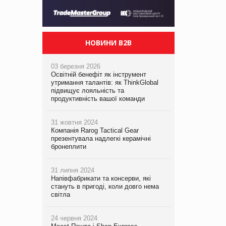
НОВИНИ B2B
03 березня 2026
Освітній бенефіт як інструмент
утримання талантів: як ThinkGlobal
підвищує лояльність та
продуктивність вашої команди
31 жовтня 2024
Компанія Rarog Tactical Gear
презентувала надлегкі керамічні
бронеплити
31 липня 2024
Напівфабрикати та консерви, які
стануть в пригоді, коли довго нема
світла
24 червня 2024