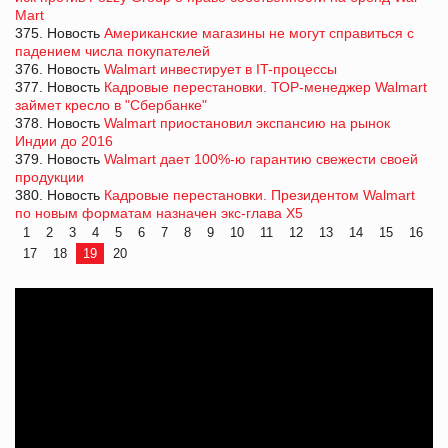
Mart
375. Новость
Американские магазины не могут справиться с
падением числа покупателей
376. Новость
Walmart инвестирует в IT-процессы
377. Новость
Кадровые перестановки. ТОР-менеджер Walmart
займет кресло в "Сбербанке"
378. Новость
Walmart приостановил экспансию на рынок
Индии до 2016
379. Новость
Walmart дает 100%-ю гарантию свежести своей
продукции
380. Новость
Кадровые перестановки. Президентом Walmart
по новым форматам назначен экс-глава Х5
1
2
3
4
5
6
7
8
9
10
11
12
13
14
15
16
17
18
19
20