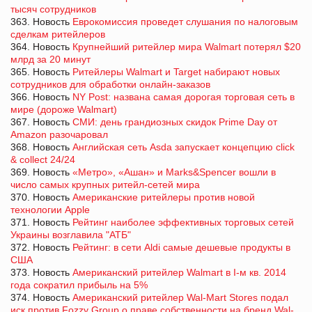
тысяч сотрудников
363. Новость
Еврокомиссия проведет слушания по налоговым
сделкам ритейлеров
364. Новость
Крупнейший ритейлер мира Walmart потерял $20
млрд за 20 минут
365. Новость
Ритейлеры Walmart и Target набирают новых
сотрудников для обработки онлайн-заказов
366. Новость
NY Post: названа самая дорогая торговая сеть в
мире (дороже Walmart)
367. Новость
СМИ: день грандиозных скидок Prime Day от
Amazon разочаровал
368. Новость
Английская сеть Asda запускает концепцию click
& collect 24/24
369. Новость
«Метро», «Ашан» и Marks&Spencer вошли в
число самых крупных ритейл-сетей мира
370. Новость
Американские ритейлеры против новой
технологии Apple
371. Новость
Рейтинг наиболее эффективных торговых сетей
Украины возглавила "АТБ"
372. Новость
Рейтинг: в сети Aldi самые дешевые продукты в
США
373. Новость
Американский ритейлер Walmart в І-м кв. 2014
года сократил прибыль на 5%
374. Новость
Американский ритейлер Wal-Mart Stores подал
иск против Fozzy Group о праве собственности на бренд Wal-