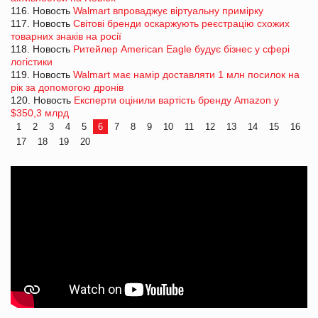
116. Новость
Walmart впроваджує віртуальну примірку
117. Новость
Світові бренди оскаржують реєстрацію схожих
товарних знаків на росії
118. Новость
Ритейлер American Eagle будує бізнес у сфері
логістики
119. Новость
Walmart має намір доставляти 1 млн посилок на
рік за допомогою дронів
120. Новость
Експерти оцінили вартість бренду Amazon у
$350,3 млрд
1
2
3
4
5
6
7
8
9
10
11
12
13
14
15
16
17
18
19
20