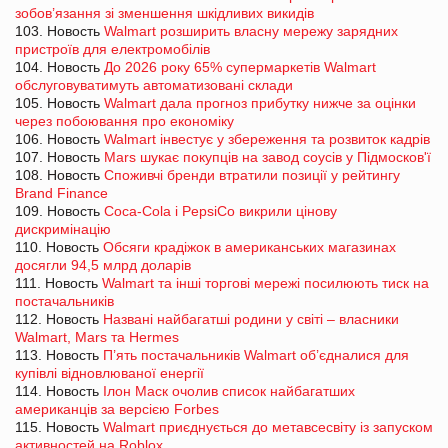
зобов’язання зі зменшення шкідливих викидів
103. Новость
Walmart розширить власну мережу зарядних
пристроїв для електромобілів
104. Новость
До 2026 року 65% супермаркетів Walmart
обслуговуватимуть автоматизовані склади
105. Новость
Walmart дала прогноз прибутку нижче за оцінки
через побоювання про економіку
106. Новость
Walmart інвестує у збереження та розвиток кадрів
107. Новость
Mars шукає покупців на завод соусів у Підмосков'ї
108. Новость
Споживчі бренди втратили позиції у рейтингу
Brand Finance
109. Новость
Coca-Cola і PepsiCo викрили цінову
дискримінацію
110. Новость
Обсяги крадіжок в американських магазинах
досягли 94,5 млрд доларів
111. Новость
Walmart та інші торгові мережі посилюють тиск на
постачальників
112. Новость
Названі найбагатші родини у світі – власники
Walmart, Mars та Hermes
113. Новость
П’ять постачальників Walmart об’єдналися для
купівлі відновлюваної енергії
114. Новость
Ілон Маск очолив список найбагатших
американців за версією Forbes
115. Новость
Walmart приєднується до метавсесвіту із запуском
активностей на Roblox