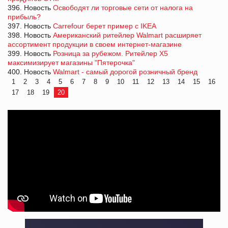
396. Новость
Освободят ли торговые сети от налога на
прибыль?
397. Новость
Carrefour берет пример с IKEA
398. Новость
Американский ритейлер Walmart расширяет
ассортимент продукции в своем интернет-магазине
399. Новость
Розница за рубежом. Ритейлер X5
максимизирует магазины "Пятерочка"
400. Новость
Walmart - самый дорогой розничный бренд
1
2
3
4
5
6
7
8
9
10
11
12
13
14
15
16
17
18
19
20