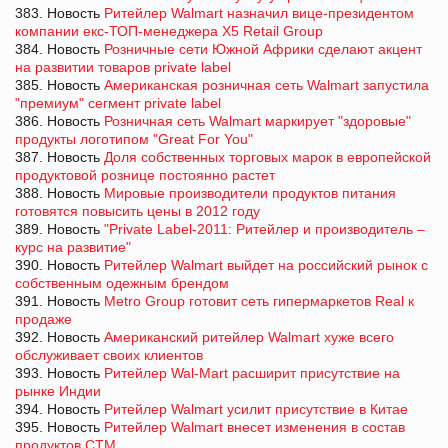
383. Новость
Ритейлер Walmart назначил вице-президентом
компании екс-ТОП-менеджера X5 Retail Group
384. Новость
Розничные сети Южной Африки сделают акцент
на развитии товаров private label
385. Новость
Американская розничная сеть Walmart запустила
"премиум" сегмент private label
386. Новость
Розничная сеть Walmart маркирует "здоровые"
продукты логотипом "Great For You"
387. Новость
Доля собственных торговых марок в европейской
продуктовой рознице постоянно растет
388. Новость
Мировые производители продуктов питания
готовятся повысить цены в 2012 году
389. Новость
"Private Label-2011: Ритейлер и производитель –
курс на развитие"
390. Новость
Ритейлер Walmart выйдет на российский рынок с
собственным одежным брендом
391. Новость
Metro Group готовит сеть гипермаркетов Real к
продаже
392. Новость
Американский ритейлер Walmart хуже всего
обслуживает своих клиентов
393. Новость
Ритейлер Wal-Мart расширит присутствие на
рынке Индии
394. Новость
Ритейлер Walmart усилит присутствие в Китае
395. Новость
Ритейлер Walmart внесет изменения в состав
продуктов СТМ