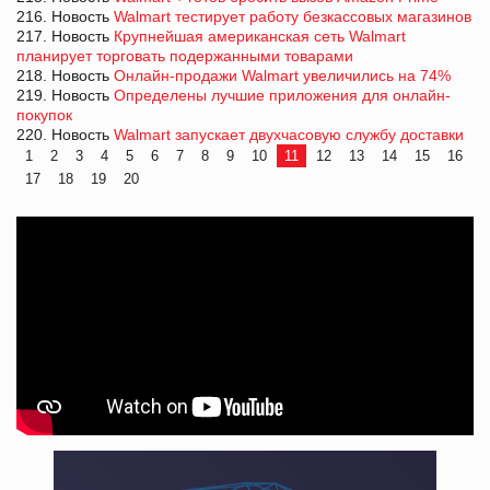
216. Новость
Walmart тестирует работу безкассовых магазинов
217. Новость
Крупнейшая американская сеть Walmart
планирует торговать подержанными товарами
218. Новость
Онлайн-продажи Walmart увеличились на 74%
219. Новость
Определены лучшие приложения для онлайн-
покупок
220. Новость
Walmart запускает двухчасовую службу доставки
1
2
3
4
5
6
7
8
9
10
11
12
13
14
15
16
17
18
19
20