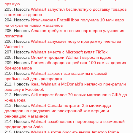
прямую
203. Новость
Walmart запустил беспилотную доставку товаров
с помощью дронов
204. Новость
Итальянская Fratelli Ibba получила 10 млн евро
на открытие новых магазинов
205. Новость
Amazon требует от своих партнеров улучшения
логистики
206. Новость
Walmart запускает новую программу членства
Walmart +
207. Новость
Walmart вместе с Microsoft купят TikTok
208. Новость
Онлайн-продажи Walmart выросли вдвое
209. Новость
Forbes обнародовал рейтинг 100 самых дорогих
брендов мира
210. Новость
Walmart закроет все магазины в самый
прибыльный день распродаж
211. Новость
Ikea, Walmart и McDonald's негласно прекратили
рекламу в Facebook
212. Новость
Aldi откроет более 70 новых магазинов в США до
конца года
213. Новость
Walmart Canada потратит 2,5 миллиарда
долларов на продвижение электронной коммерции и
реновацию магазинов
214. Новость
Walmart возобновляет переговоры о возможной
продаже доли Asda
215. Новость
Walmart + готов бросить вызов Amazon Prime