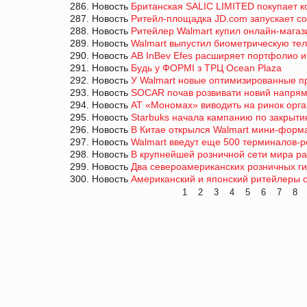
286. Новость
Британская SALIC LIMITED покупает 
287. Новость
Ритейл-площадка JD.com запускает со
288. Новость
Ритейлер Walmart купил онлайн-магази
289. Новость
Walmart выпустил биометрическую те
290. Новость
AB InBev Efes расширяет портфолио 
291. Новость
Будь у ФОРМІ з ТРЦ Ocean Plaza
292. Новость
У Walmart новые оптимизированные пр
293. Новость
SOCAR почав розвивати новий напрямо
294. Новость
АТ «Мономах» виводить на ринок орга
295. Новость
Starbuks начала кампанию по закрыт
296. Новость
В Китае открылся Walmart мини-форм
297. Новость
Walmart введут еще 500 терминалов-р
298. Новость
В крупнейшей розничной сети мира р
299. Новость
Два североамериканских розничных ги
300. Новость
Американский и японcкий ритейлеры 
1
2
3
4
5
6
7
8