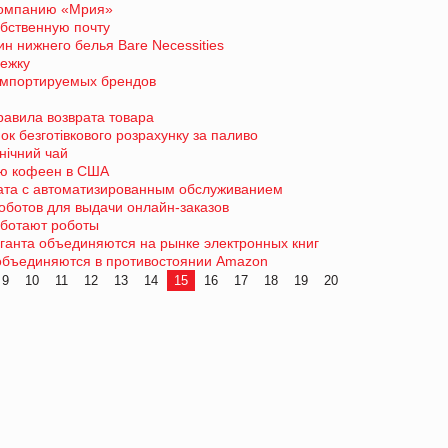
компанию «Мрия»
бственную почту
н нижнего белья Bare Necessities
лежку
импортируемых брендов
авила возврата товара
к безготівкового розрахунку за паливо
нічний чай
ию кофеен в США
ата с автоматизированным обслуживанием
оботов для выдачи онлайн-заказов
аботают роботы
ганта объединяются на рынке электронных книг
объединяются в противостоянии Amazon
9
10
11
12
13
14
15
16
17
18
19
20