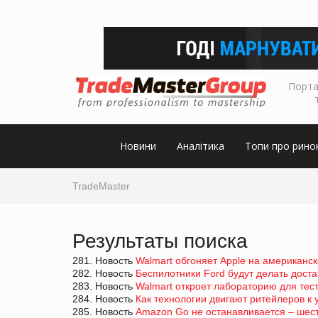
Порта
Новини
Аналітика
Топи про рино
TradeMaster
Результаты поиска
281. Новость
Walmart обгоняет Apple на американс
282. Новость
Беспилотники Ford будут делать доста
283. Новость
Walmart откроет лабораторию для тес
284. Новость
Как технологии двигают ритейлеров к 
285. Новость
Amazon Go не останавливается – шес