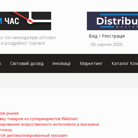
Вхід
Реєстрація
л топ-менеджерів оптової
та роздрібної торгівлі
06 серпня 2026
к
Світовий досвід
Інновації
Маркетинг
Каталог Ком
ком рынке
вку товаров из супермаркетов Walmart
тирования искусственного интеллекта в магазине
успеху
той автоматизированный магазин