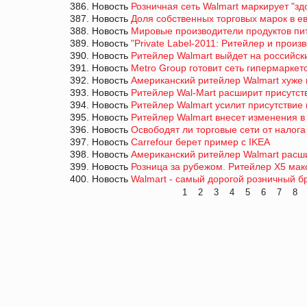
386. Новость
Розничная сеть Walmart маркирует "зд
387. Новость
Доля собственных торговых марок в е
388. Новость
Мировые производители продуктов пит
389. Новость
"Private Label-2011: Ритейлер и произ
390. Новость
Ритейлер Walmart выйдет на российс
391. Новость
Metro Group готовит сеть гипермаркет
392. Новость
Американский ритейлер Walmart хуже 
393. Новость
Ритейлер Wal-Мart расширит присутст
394. Новость
Ритейлер Walmart усилит присутствие 
395. Новость
Ритейлер Walmart внесет изменения в
396. Новость
Освободят ли торговые сети от налог
397. Новость
Carrefour берет пример с IKEA
398. Новость
Американский ритейлер Walmart расши
399. Новость
Розница за рубежом. Ритейлер X5 мак
400. Новость
Walmart - самый дорогой розничный б
1
2
3
4
5
6
7
8