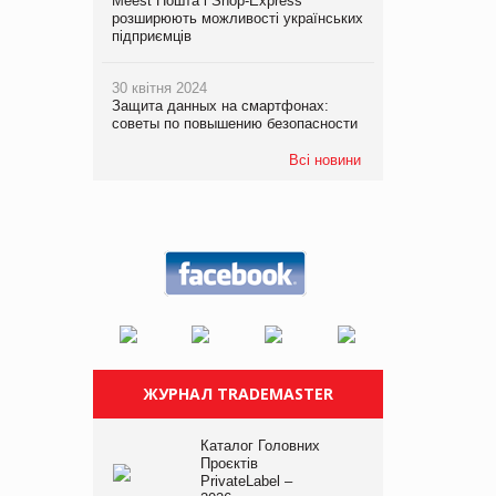
Meest Пошта і Shop-Express
розширюють можливості українських
підприємців
30 квітня 2024
Защита данных на смартфонах:
советы по повышению безопасности
Всі новини
ЖУРНАЛ TRADEMASTER
Каталог Головних
Проєктів
PrivateLabel –