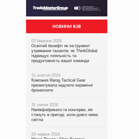
НОВИНИ B2B
03 березня 2026
Освітній бенефіт як інструмент
утримання талантів: як ThinkGlobal
підвищує лояльність та
продуктивність вашої команди
31 жовтня 2024
Компанія Rarog Tactical Gear
презентувала надлегкі керамічні
бронеплити
31 липня 2024
Напівфабрикати та консерви, які
стануть в пригоді, коли довго нема
світла
24 червня 2024