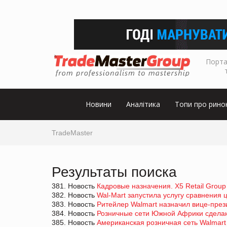
Порта
Новини
Аналітика
Топи про рино
TradeMaster
Результаты поиска
381. Новость
Кадровые назначения. Х5 Retail Grou
382. Новость
Wal-Mart запустила услугу сравнения 
383. Новость
Ритейлер Walmart назначил вице-през
384. Новость
Розничные сети Южной Африки сделают 
385. Новость
Американская розничная сеть Walmart 