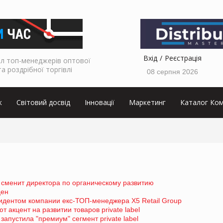
Вхід
Реєстрація
л топ-менеджерів оптової
та роздрібної торгівлі
08 серпня 2026
к
Світовий досвід
Інновації
Маркетинг
Каталог Ком
p сменит директора по органическому развитию
цен
идентом компании екс-ТОП-менеджера X5 Retail Group
акцент на развитии товаров private label
запустила "премиум" сегмент private label