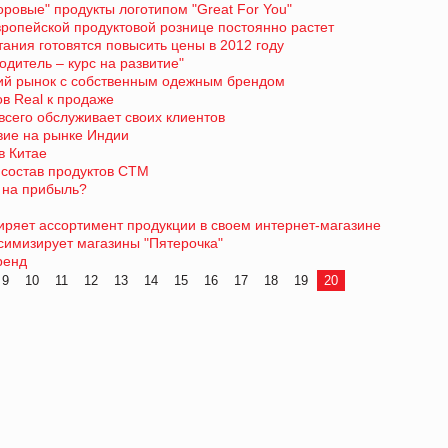
оровые" продукты логотипом "Great For You"
вропейской продуктовой рознице постоянно растет
ания готовятся повысить цены в 2012 году
водитель – курс на развитие"
кий рынок с собственным одежным брендом
ов Real к продаже
всего обслуживает своих клиентов
вие на рынке Индии
в Китае
 состав продуктов СТМ
а на прибыль?
ряет ассортимент продукции в своем интернет-магазине
симизирует магазины "Пятерочка"
ренд
9
10
11
12
13
14
15
16
17
18
19
20