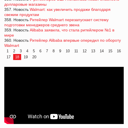
долларовые магазины
357. Новость
Walmart: как увеличить продажи благодаря
свежим продуктам
358. Новость
Ритейлер Walmart перезапускает систему
подготовки менеджеров среднего звена
359. Новость
Alibaba заявила, что стала ритейлером №1 в
мире
360. Новость
Ритейлер Alibaba впервые опередил по обороту
Walmart
1
2
3
4
5
6
7
8
9
10
11
12
13
14
15
16
17
18
19
20