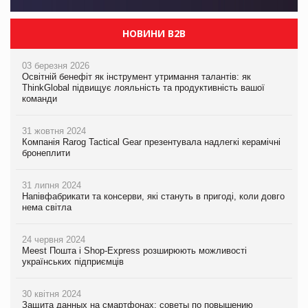
НОВИНИ B2B
03 березня 2026
Освітній бенефіт як інструмент утримання талантів: як
ThinkGlobal підвищує лояльність та продуктивність вашої
команди
31 жовтня 2024
Компанія Rarog Tactical Gear презентувала надлегкі керамічні
бронеплити
31 липня 2024
Напівфабрикати та консерви, які стануть в пригоді, коли довго
нема світла
24 червня 2024
Meest Пошта і Shop-Express розширюють можливості
українських підприємців
30 квітня 2024
Защита данных на смартфонах: советы по повышению