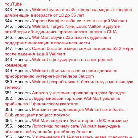
YouTube
343. Новость
Walmart купил онлайн-продавца модных товаров
для женщин в возрасте от 18 до 35 лет
344. Новость
Уоррен Баффет избавляется от акций Walmart
345. Новость
Walmart, Target, Nike, Louis Vuitton и другие
ритейлеры объединились против нового налога в США
346. Новость
Wal-Mart обучит 225 тысяч студентов и
поддержит инновации в промышленности
347. Новость
Самая богатая в мире семья потеряла $3,2 млрд
после падения акций Walmart
348. Новость
Walmart сфокусируется на электронной
коммерции
349. Новость
Walmart объявил о завершении сделки по
приобретению интернет-ритейлера Jet.com
350. Новость
Walmart разрабатывает беспилотную магазинную
тележку
351. Новость
Amazon ужесточил правила продажи брендов
352. Новость
Лидер мировой торговли Wal-Mart увеличил
прибыль во II финансовом квартале
353. Новость
Магазин принадлежащей Walmart cети Sam’s
Club упрощает процесс покупок
354. Новость
Wal-Mart сократит бухгалтеров в 500 магазинах
355. Новость
Логистика: почему сеть Walmart вынуждена
объявить войну онлайн-ритейлеру Amazon
356. Новость
У ритейлеров США появилась новая опасность –