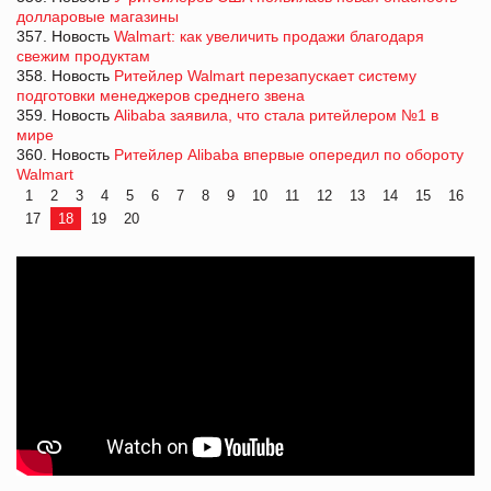
долларовые магазины
357. Новость
Walmart: как увеличить продажи благодаря
свежим продуктам
358. Новость
Ритейлер Walmart перезапускает систему
подготовки менеджеров среднего звена
359. Новость
Alibaba заявила, что стала ритейлером №1 в
мире
360. Новость
Ритейлер Alibaba впервые опередил по обороту
Walmart
1
2
3
4
5
6
7
8
9
10
11
12
13
14
15
16
17
18
19
20