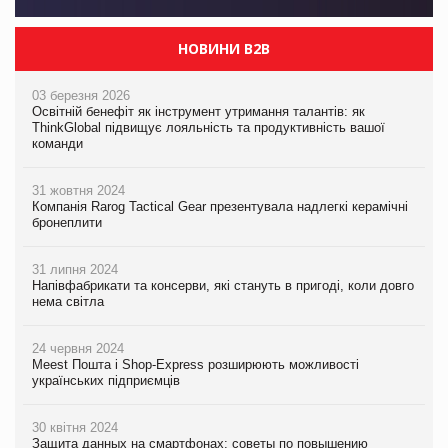
НОВИНИ B2B
03 березня 2026
Освітній бенефіт як інструмент утримання талантів: як
ThinkGlobal підвищує лояльність та продуктивність вашої
команди
31 жовтня 2024
Компанія Rarog Tactical Gear презентувала надлегкі керамічні
бронеплити
31 липня 2024
Напівфабрикати та консерви, які стануть в пригоді, коли довго
нема світла
24 червня 2024
Meest Пошта і Shop-Express розширюють можливості
українських підприємців
30 квітня 2024
Защита данных на смартфонах: советы по повышению