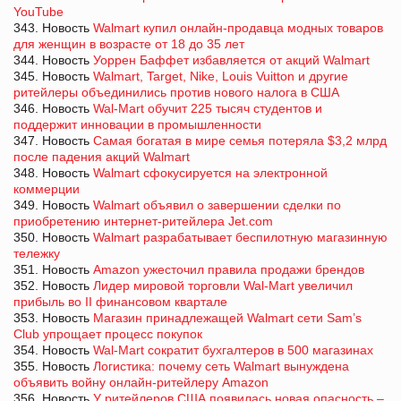
YouTube
343. Новость
Walmart купил онлайн-продавца модных товаров
для женщин в возрасте от 18 до 35 лет
344. Новость
Уоррен Баффет избавляется от акций Walmart
345. Новость
Walmart, Target, Nike, Louis Vuitton и другие
ритейлеры объединились против нового налога в США
346. Новость
Wal-Mart обучит 225 тысяч студентов и
поддержит инновации в промышленности
347. Новость
Самая богатая в мире семья потеряла $3,2 млрд
после падения акций Walmart
348. Новость
Walmart сфокусируется на электронной
коммерции
349. Новость
Walmart объявил о завершении сделки по
приобретению интернет-ритейлера Jet.com
350. Новость
Walmart разрабатывает беспилотную магазинную
тележку
351. Новость
Amazon ужесточил правила продажи брендов
352. Новость
Лидер мировой торговли Wal-Mart увеличил
прибыль во II финансовом квартале
353. Новость
Магазин принадлежащей Walmart cети Sam’s
Club упрощает процесс покупок
354. Новость
Wal-Mart сократит бухгалтеров в 500 магазинах
355. Новость
Логистика: почему сеть Walmart вынуждена
объявить войну онлайн-ритейлеру Amazon
356. Новость
У ритейлеров США появилась новая опасность –