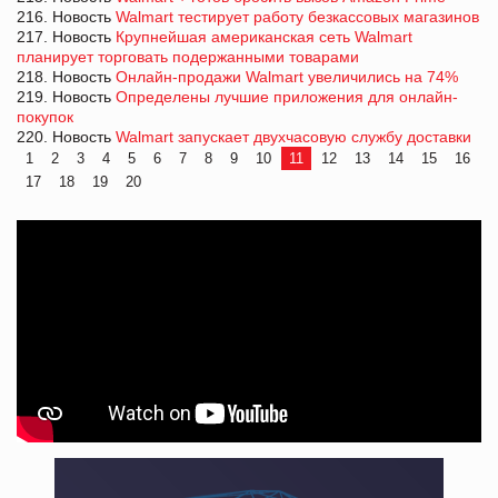
216. Новость
Walmart тестирует работу безкассовых магазинов
217. Новость
Крупнейшая американская сеть Walmart
планирует торговать подержанными товарами
218. Новость
Онлайн-продажи Walmart увеличились на 74%
219. Новость
Определены лучшие приложения для онлайн-
покупок
220. Новость
Walmart запускает двухчасовую службу доставки
1
2
3
4
5
6
7
8
9
10
11
12
13
14
15
16
17
18
19
20