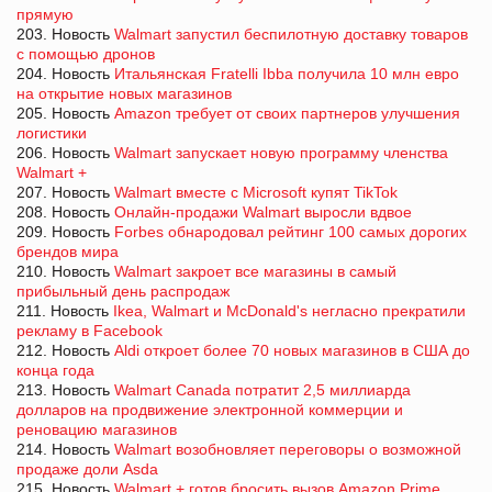
прямую
203. Новость
Walmart запустил беспилотную доставку товаров
с помощью дронов
204. Новость
Итальянская Fratelli Ibba получила 10 млн евро
на открытие новых магазинов
205. Новость
Amazon требует от своих партнеров улучшения
логистики
206. Новость
Walmart запускает новую программу членства
Walmart +
207. Новость
Walmart вместе с Microsoft купят TikTok
208. Новость
Онлайн-продажи Walmart выросли вдвое
209. Новость
Forbes обнародовал рейтинг 100 самых дорогих
брендов мира
210. Новость
Walmart закроет все магазины в самый
прибыльный день распродаж
211. Новость
Ikea, Walmart и McDonald's негласно прекратили
рекламу в Facebook
212. Новость
Aldi откроет более 70 новых магазинов в США до
конца года
213. Новость
Walmart Canada потратит 2,5 миллиарда
долларов на продвижение электронной коммерции и
реновацию магазинов
214. Новость
Walmart возобновляет переговоры о возможной
продаже доли Asda
215. Новость
Walmart + готов бросить вызов Amazon Prime