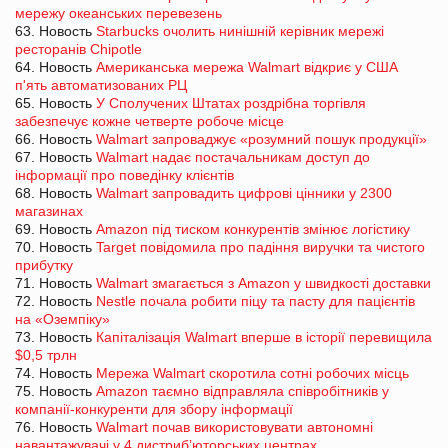
мережу океанських перевезень
63. Новость
Starbucks очолить нинішній керівник мережі
ресторанів Chipotle
64. Новость
Американська мережа Walmart відкриє у США
п'ять автоматизованих РЦ
65. Новость
У Сполучених Штатах роздрібна торгівля
забезпечує кожне четверте робоче місце
66. Новость
Walmart запроваджує «розумний пошук продукції»
67. Новость
Walmart надає постачальникам доступ до
інформації про поведінку клієнтів
68. Новость
Walmart запровадить цифрові цінники у 2300
магазинах
69. Новость
Amazon під тиском конкурентів змінює логістику
70. Новость
Target повідомила про падіння виручки та чистого
прибутку
71. Новость
Walmart змагається з Amazon у швидкості доставки
72. Новость
Nestle почала робити піцу та пасту для пацієнтів
на «Оземпіку»
73. Новость
Капіталізація Walmart вперше в історії перевищила
$0,5 трлн
74. Новость
Мережа Walmart скоротила сотні робочих місць
75. Новость
Amazon таємно відправляла співробітників у
компанії-конкуренти для збору інформації
76. Новость
Walmart почав використовувати автономні
навантажувачі у 4 дистриб’юторських центрах