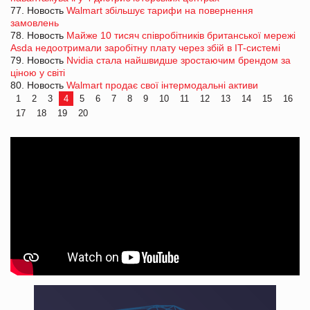
77. Новость
Walmart збільшує тарифи на повернення
замовлень
78. Новость
Майже 10 тисяч співробітників британської мережі
Asda недоотримали заробітну плату через збій в IT-системі
79. Новость
Nvidia стала найшвидше зростаючим брендом за
ціною у світі
80. Новость
Walmart продає свої інтермодальні активи
1
2
3
4
5
6
7
8
9
10
11
12
13
14
15
16
17
18
19
20