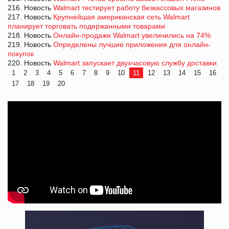
216. Новость
Walmart тестирует работу безкассовых магазинов
217. Новость
Крупнейшая американская сеть Walmart
планирует торговать подержанными товарами
218. Новость
Онлайн-продажи Walmart увеличились на 74%
219. Новость
Определены лучшие приложения для онлайн-
покупок
220. Новость
Walmart запускает двухчасовую службу доставки
1
2
3
4
5
6
7
8
9
10
11
12
13
14
15
16
17
18
19
20