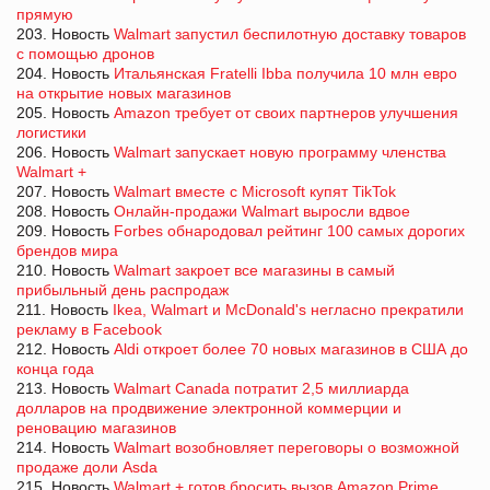
прямую
203. Новость
Walmart запустил беспилотную доставку товаров
с помощью дронов
204. Новость
Итальянская Fratelli Ibba получила 10 млн евро
на открытие новых магазинов
205. Новость
Amazon требует от своих партнеров улучшения
логистики
206. Новость
Walmart запускает новую программу членства
Walmart +
207. Новость
Walmart вместе с Microsoft купят TikTok
208. Новость
Онлайн-продажи Walmart выросли вдвое
209. Новость
Forbes обнародовал рейтинг 100 самых дорогих
брендов мира
210. Новость
Walmart закроет все магазины в самый
прибыльный день распродаж
211. Новость
Ikea, Walmart и McDonald's негласно прекратили
рекламу в Facebook
212. Новость
Aldi откроет более 70 новых магазинов в США до
конца года
213. Новость
Walmart Canada потратит 2,5 миллиарда
долларов на продвижение электронной коммерции и
реновацию магазинов
214. Новость
Walmart возобновляет переговоры о возможной
продаже доли Asda
215. Новость
Walmart + готов бросить вызов Amazon Prime