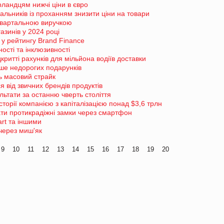
рландцям нижчі ціни в євро
альників із проханням знизити ціни на товари
квартальною виручкою
азинів у 2024 році
у рейтингу Brand Finance
ості та інклюзивності
ритті рахунків для мільйона водіїв доставки
ше недорогих подарунків
ь масовий страйк
я від звичних брендів продуктів
льтати за останню чверть століття
сторії компанією з капіталізацією понад $3,6 трлн
ти протикрадіжні замки через смартфон
art та іншими
 через миш'як
9
10
11
12
13
14
15
16
17
18
19
20