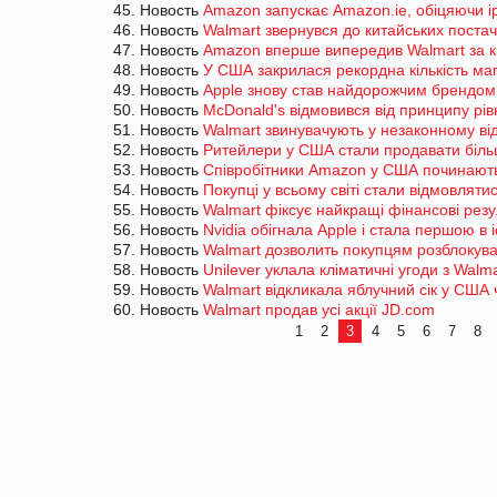
45. Новость
Amazon запускає Amazon.ie, обіцяючи і
46. Новость
Walmart звернувся до китайських постач
47. Новость
Amazon вперше випередив Walmart за 
48. Новость
У США закрилася рекордна кількість маг
49. Новость
Apple знову став найдорожчим брендом 
50. Новость
McDonald's відмовився від принципу рівн
51. Новость
Walmart звинувачують у незаконному відк
52. Новость
Ритейлери у США стали продавати біль
53. Новость
Співробітники Amazon у США починают
54. Новость
Покупці у всьому світі стали відмовлятис
55. Новость
Walmart фіксує найкращі фінансові резу
56. Новость
Nvidia обігнала Apple і стала першою в і
57. Новость
Walmart дозволить покупцям розблокува
58. Новость
Unilever уклала кліматичні угоди з Walm
59. Новость
Walmart відкликала яблучний сік у США
60. Новость
Walmart продав усі акції JD.com
1
2
3
4
5
6
7
8