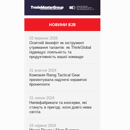
НОВИНИ B2B
03 березня 2026
Освітній бенефіт як інструмент
утримання талантів: як ThinkGlobal
підвищує лояльність та
продуктивність вашої команди
31 жовтня 2024
Компанія Rarog Tactical Gear
презентувала надлегкі керамічні
бронеплити
31 липня 2024
Напівфабрикати та консерви, які
стануть в пригоді, коли довго нема
світла
24 червня 2024