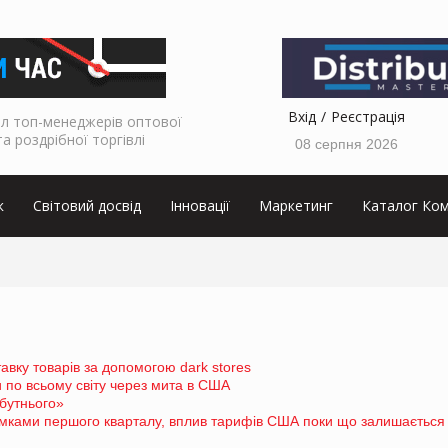
Вхід
Реєстрація
л топ-менеджерів оптової
та роздрібної торгівлі
08 серпня 2026
к
Світовий досвід
Інновації
Маркетинг
Каталог Ком
вку товарів за допомогою dark stores
 по всьому світу через мита в США
бутнього»
сумками першого кварталу, вплив тарифів США поки що залишається