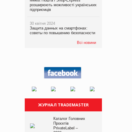
Meest Пошта і Shop-Express
розширюють можливості українських
підприємців
30 квітня 2024
Защита данных на смартфонах:
советы по повышению безопасности
Всі новини
ЖУРНАЛ TRADEMASTER
Каталог Головних
Проєктів
PrivateLabel –