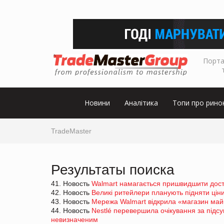
Порта
Новини
Аналітика
Топи про рино
TradeMaster
Результаты поиска
41. Новость
Walmart намагається пришвидшити доста
42. Новость
Великі ритейлери планують підняти ціни
43. Новость
Мережа Walmart відкрила «магазин май
44. Новость
Nestlé перевершила очікування за під
невизначеним