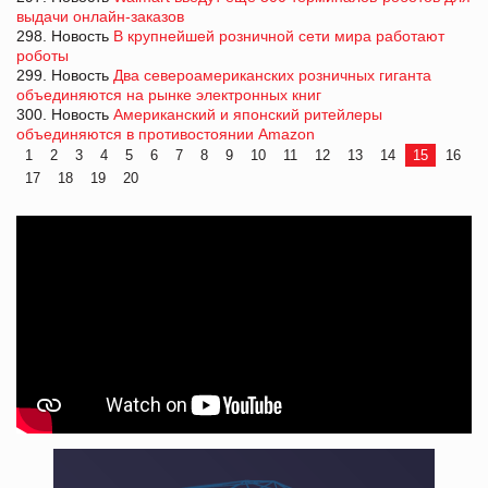
выдачи онлайн-заказов
298. Новость
В крупнейшей розничной сети мира работают
роботы
299. Новость
Два североамериканских розничных гиганта
объединяются на рынке электронных книг
300. Новость
Американский и японcкий ритейлеры
объединяются в противостоянии Amazon
1
2
3
4
5
6
7
8
9
10
11
12
13
14
15
16
17
18
19
20