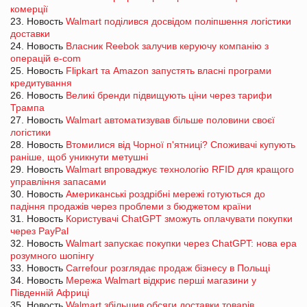
комерції
23. Новость
Walmart поділився досвідом поліпшення логістики
доставки
24. Новость
Власник Reebok залучив керуючу компанію з
операцій e-com
25. Новость
Flipkart та Amazon запустять власні програми
кредитування
26. Новость
Великі бренди підвищують ціни через тарифи
Трампа
27. Новость
Walmart автоматизував більше половини своєї
логістики
28. Новость
Втомилися від Чорної п'ятниці? Споживачі купують
раніше, щоб уникнути метушні
29. Новость
Walmart впроваджує технологію RFID для кращого
управління запасами
30. Новость
Американські роздрібні мережі готуються до
падіння продажів через проблеми з бюджетом країни
31. Новость
Користувачі ChatGPT зможуть оплачувати покупки
через PayPal
32. Новость
Walmart запускає покупки через ChatGPT: нова ера
розумного шопінгу
33. Новость
Carrefour розглядає продаж бізнесу в Польщі
34. Новость
Мережа Walmart відкриє перші магазини у
Південній Африці
35. Новость
Walmart збільшив обсяги доставки товарів