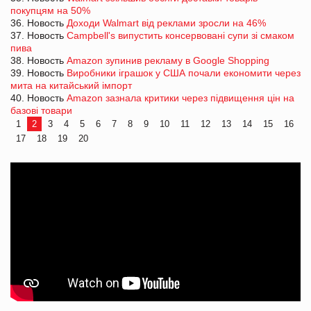
покупцям на 50%
36. Новость
Доходи Walmart від реклами зросли на 46%
37. Новость
Campbell's випустить консервовані супи зі смаком
пива
38. Новость
Amazon зупинив рекламу в Google Shopping
39. Новость
Виробники іграшок у США почали економити через
мита на китайський імпорт
40. Новость
Amazon зазнала критики через підвищення цін на
базові товари
1
2
3
4
5
6
7
8
9
10
11
12
13
14
15
16
17
18
19
20