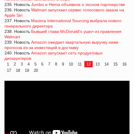
235. Новость
Jumbo и Hema объявили о тесном партнерстве
236. Новость
Walmart запускает сервис голосового заказа на
Apple Siri
237. Новость
Maxima International Sourcing выбрала нового
генерального директора
238. Новость
Бывший глава McDonald's ушел из правления
Walmart
239. Новость
Amazon ожидает квартальную выручку ниже
прогноза из-за инвестиций в доставку
240. Новость
Amazon запускает сеть продуктовых
дискаунтеров
1
2
3
4
5
6
7
8
9
10
11
12
13
14
15
16
17
18
19
20