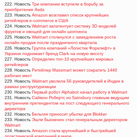
222. Новость
Три компании вступили в борьбу за
приобретение Asda
223. Новость
Amazon возглавил список крупнейших
ритейлеров e-commerce в США
224. Новость
Walmart запатентует систему 3D моделей
фруктов и овощей для онлайн шоппинга
225. Новость
Walmart столкнулся с замедлением роста
онлайн-продаж после праздничного квартала
226. Новость
Группа компаний «Логистик Форклифт» в
Украине поднимает бренд Clark на новую висоту
227. Новость
Определен топ-10 крупнейших мировых
ритейлеров
228. Новость
Ритейлер Massmart может сократить 1440
рабочих мест
229. Новость
Walmart уволила 56 руководителей в Индии в
рамках реструктуризации
230. Новость
Первый робот Alphabot начал работу в Walmart
231. Новость
Саймон Робертс из Sainsbury главным ведущим
внутренним претендентом на пост следующего генерального
директора
232. Новость
Бельгия приносит убытки для Blokker
233. Новость
Эшли Бьюкенен стал генеральным директором
Walmart
234. Новость
Amazon стала крупнейшей и быстрейшей
логистической компанией в мире