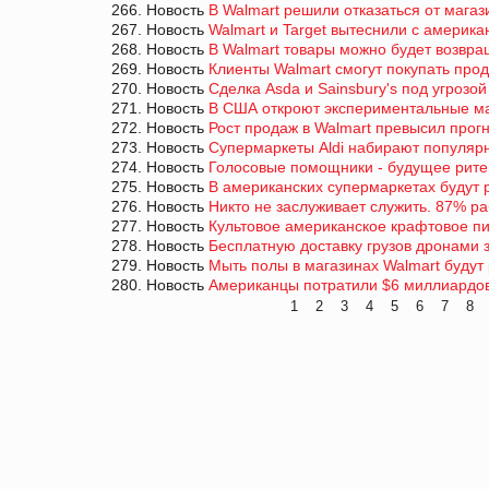
266. Новость
В Walmart решили отказаться от магаз
267. Новость
Walmart и Target вытеснили с америка
268. Новость
В Walmart товары можно будет возвра
269. Новость
Клиенты Walmart смогут покупать прод
270. Новость
Сделка Asda и Sainsbury's под угрозо
271. Новость
В США откроют экспериментальные ма
272. Новость
Рост продаж в Walmart превысил прог
273. Новость
Супермаркеты Aldi набирают популяр
274. Новость
Голосовые помощники - будущее рит
275. Новость
В американских супермаркетах будут 
276. Новость
Никто не заслуживает служить. 87% ра
277. Новость
Культовое американское крафтовое пи
278. Новость
Бесплатную доставку грузов дронами 
279. Новость
Мыть полы в магазинах Walmart будут
280. Новость
Американцы потратили $6 миллиардов 
1
2
3
4
5
6
7
8