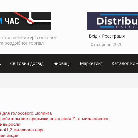
Вхід
Реєстрація
л топ-менеджерів оптової
та роздрібної торгівлі
07 серпня 2026
к
Світовий досвід
Інновації
Маркетинг
Каталог Ком
е для голосового шопинга
требительские привычки поколения Z от миллениалов
е выросли
е 41,2 миллиона евро
ная акция