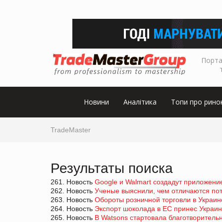
Порта
Новини
Аналітика
Топи про рино
TradeMaster
Результаты поиска
261. Новость
Google и Walmart создадут приложени
262. Новость
Ученые выяснили, чем отличаются по
263. Новость
Обороты розничной торговли в Украин
264. Новость
Экспорт шоколада в ЕС принес Украин
265. Новость
В Watsons стартовала благотворитель