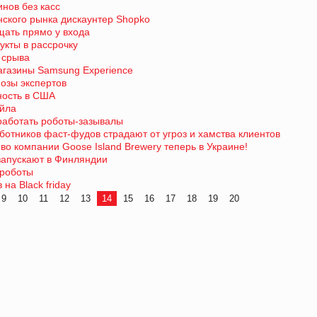
инов без касс
нского рынка дискаунтер Shopko
щать прямо у входа
укты в рассрочку
й срыва
газины Samsung Experience
нозы экспертов
ность в США
ейла
работать роботы-зазывалы
ботников фаст-фудов страдают от угроз и хамства клиентов
во компании Goose Island Brewery теперь в Украине!
запускают в Финляндии
 роботы
на Black friday
9
10
11
12
13
14
15
16
17
18
19
20