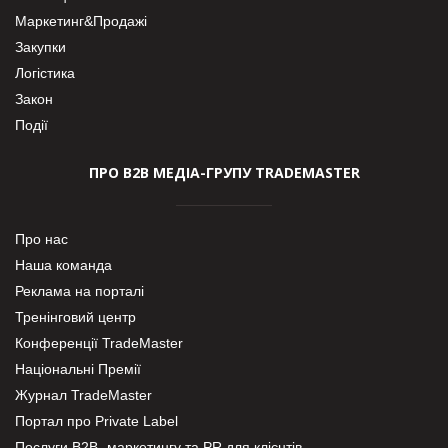
Маркетинг&Продажі
Закупки
Логістика
Закон
Події
ПРО В2В МЕДІА-ГРУПУ TRADEMASTER
Про нас
Наша команда
Реклама на порталі
Тренінговий центр
Конференції TradeMaster
Національні Премії
Журнал TradeMaster
Портал про Private Label
Послуги В2В- маркетингу та PR для клієнтів