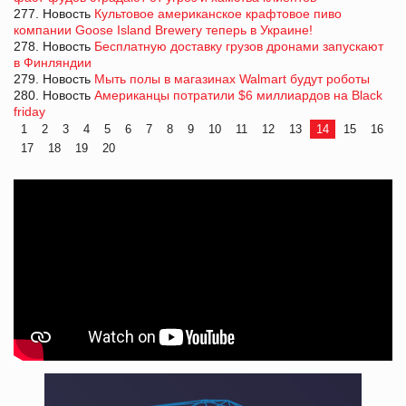
277. Новость
Культовое американское крафтовое пиво
компании Goose Island Brewery теперь в Украине!
278. Новость
Бесплатную доставку грузов дронами запускают
в Финляндии
279. Новость
Мыть полы в магазинах Walmart будут роботы
280. Новость
Американцы потратили $6 миллиардов на Black
friday
1
2
3
4
5
6
7
8
9
10
11
12
13
14
15
16
17
18
19
20