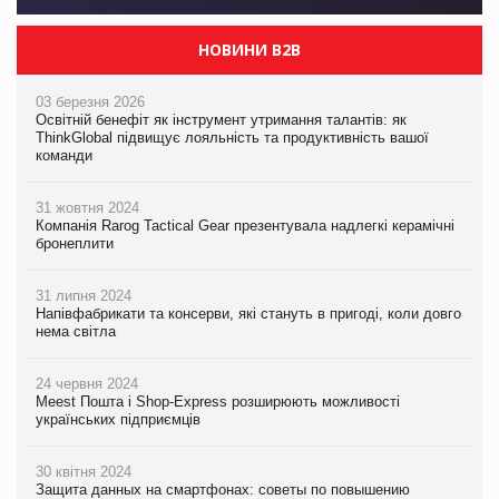
НОВИНИ B2B
03 березня 2026
Освітній бенефіт як інструмент утримання талантів: як
ThinkGlobal підвищує лояльність та продуктивність вашої
команди
31 жовтня 2024
Компанія Rarog Tactical Gear презентувала надлегкі керамічні
бронеплити
31 липня 2024
Напівфабрикати та консерви, які стануть в пригоді, коли довго
нема світла
24 червня 2024
Meest Пошта і Shop-Express розширюють можливості
українських підприємців
30 квітня 2024
Защита данных на смартфонах: советы по повышению