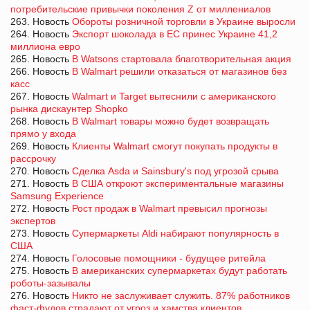
потребительские привычки поколения Z от миллениалов
263. Новость
Обороты розничной торговли в Украине выросли
264. Новость
Экспорт шоколада в ЕС принес Украине 41,2
миллиона евро
265. Новость
В Watsons стартовала благотворительная акция
266. Новость
В Walmart решили отказаться от магазинов без
касс
267. Новость
Walmart и Target вытеснили с американского
рынка дискаунтер Shopko
268. Новость
В Walmart товары можно будет возвращать
прямо у входа
269. Новость
Клиенты Walmart смогут покупать продукты в
рассрочку
270. Новость
Сделка Asda и Sainsbury's под угрозой срыва
271. Новость
В США откроют экспериментальные магазины
Samsung Experience
272. Новость
Рост продаж в Walmart превысил прогнозы
экспертов
273. Новость
Супермаркеты Aldi набирают популярность в
США
274. Новость
Голосовые помощники - будущее ритейла
275. Новость
В американских супермаркетах будут работать
роботы-зазывалы
276. Новость
Никто не заслуживает служить. 87% работников
фаст-фудов страдают от угроз и хамства клиентов