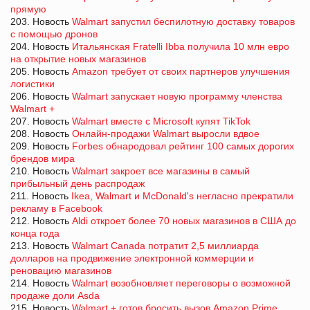
прямую
203. Новость
Walmart запустил беспилотную доставку товаров
с помощью дронов
204. Новость
Итальянская Fratelli Ibba получила 10 млн евро
на открытие новых магазинов
205. Новость
Amazon требует от своих партнеров улучшения
логистики
206. Новость
Walmart запускает новую программу членства
Walmart +
207. Новость
Walmart вместе с Microsoft купят TikTok
208. Новость
Онлайн-продажи Walmart выросли вдвое
209. Новость
Forbes обнародовал рейтинг 100 самых дорогих
брендов мира
210. Новость
Walmart закроет все магазины в самый
прибыльный день распродаж
211. Новость
Ikea, Walmart и McDonald's негласно прекратили
рекламу в Facebook
212. Новость
Aldi откроет более 70 новых магазинов в США до
конца года
213. Новость
Walmart Canada потратит 2,5 миллиарда
долларов на продвижение электронной коммерции и
реновацию магазинов
214. Новость
Walmart возобновляет переговоры о возможной
продаже доли Asda
215. Новость
Walmart + готов бросить вызов Amazon Prime