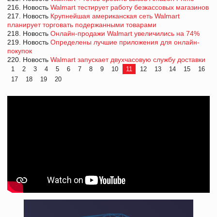
216. Новость
Walmart тестирует работу безкассовых магазинов
217. Новость
Крупнейшая американская сеть Walmart
планирует торговать подержанными товарами
218. Новость
Онлайн-продажи Walmart увеличились на 74%
219. Новость
Определены лучшие приложения для онлайн-
покупок
220. Новость
Walmart запускает двухчасовую службу доставки
1
2
3
4
5
6
7
8
9
10
11
12
13
14
15
16
17
18
19
20