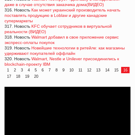
даже в случае отсутствия заказчика дома(ВИДЕО)
316. Новость
Как может украинский производитель начать
поставлять продукцию в Loblaw и другие канадские
супермаркеты
317. Новость
KFC обучает сотрудников в виртуальной
реальности (ВИДЕО)
318. Новость
Walmart добавил в свое приложение сервис
экспресс-оплаты покупок
319. Новость
Новейшие технологии в ритейле: как магазины
удерживают покупателей оффлайн
320. Новость
Walmart, Nestle и Unilever присоединились к
blockchain-проекту IBM
1
2
3
4
5
6
7
8
9
10
11
12
13
14
15
16
17
18
19
20