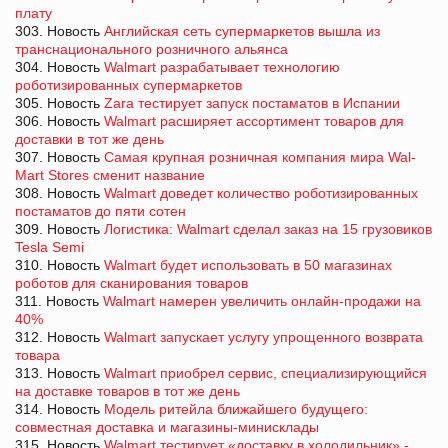
плату
303. Новость
Английская сеть супермаркетов вышла из
транснационального розничного альянса
304. Новость
Walmart разрабатывает технологию
роботизированных супермаркетов
305. Новость
Zara тестирует запуск постаматов в Испании
306. Новость
Walmart расширяет ассортимент товаров для
доставки в тот же день
307. Новость
Самая крупная розничная компания мира Wal-
Mart Stores сменит название
308. Новость
Walmart доведет количество роботизированных
постаматов до пяти сотен
309. Новость
Логистика: Walmart сделал заказ на 15 грузовиков
Tesla Semi
310. Новость
Walmart будет использовать в 50 магазинах
роботов для сканирования товаров
311. Новость
Walmart намерен увеличить онлайн-продажи на
40%
312. Новость
Walmart запускает услугу упрощенного возврата
товара
313. Новость
Walmart приобрел сервис, специализирующийся
на доставке товаров в тот же день
314. Новость
Модель ритейла ближайшего будущего:
совместная доставка и магазины-минисклады
315. Новость
Walmart тестирует «доставку в холодильник» -