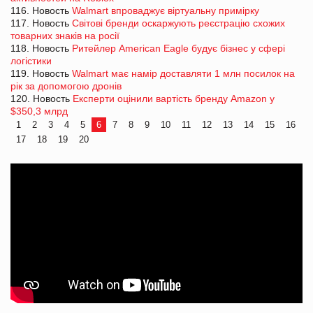
116. Новость
Walmart впроваджує віртуальну примірку
117. Новость
Світові бренди оскаржують реєстрацію схожих
товарних знаків на росії
118. Новость
Ритейлер American Eagle будує бізнес у сфері
логістики
119. Новость
Walmart має намір доставляти 1 млн посилок на
рік за допомогою дронів
120. Новость
Експерти оцінили вартість бренду Amazon у
$350,3 млрд
1
2
3
4
5
6
7
8
9
10
11
12
13
14
15
16
17
18
19
20