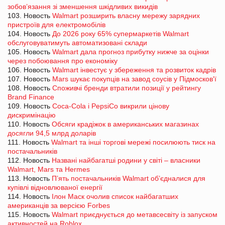
зобов’язання зі зменшення шкідливих викидів
103. Новость
Walmart розширить власну мережу зарядних
пристроїв для електромобілів
104. Новость
До 2026 року 65% супермаркетів Walmart
обслуговуватимуть автоматизовані склади
105. Новость
Walmart дала прогноз прибутку нижче за оцінки
через побоювання про економіку
106. Новость
Walmart інвестує у збереження та розвиток кадрів
107. Новость
Mars шукає покупців на завод соусів у Підмосков'ї
108. Новость
Споживчі бренди втратили позиції у рейтингу
Brand Finance
109. Новость
Coca-Cola і PepsiCo викрили цінову
дискримінацію
110. Новость
Обсяги крадіжок в американських магазинах
досягли 94,5 млрд доларів
111. Новость
Walmart та інші торгові мережі посилюють тиск на
постачальників
112. Новость
Названі найбагатші родини у світі – власники
Walmart, Mars та Hermes
113. Новость
П’ять постачальників Walmart об’єдналися для
купівлі відновлюваної енергії
114. Новость
Ілон Маск очолив список найбагатших
американців за версією Forbes
115. Новость
Walmart приєднується до метавсесвіту із запуском
активностей на Roblox