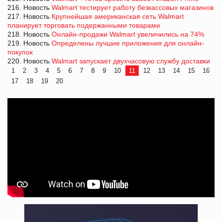
216. Новость
Walmart тестирует работу безкассовых магазинов
217. Новость
Крупнейшая американская сеть Walmart
планирует торговать подержанными товарами
218. Новость
Онлайн-продажи Walmart увеличились на 74%
219. Новость
Определены лучшие приложения для онлайн-
покупок
220. Новость
Walmart запускает двухчасовую службу доставки
1
2
3
4
5
6
7
8
9
10
11
12
13
14
15
16
17
18
19
20