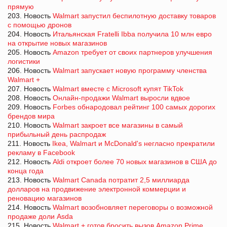
прямую
203. Новость
Walmart запустил беспилотную доставку товаров
с помощью дронов
204. Новость
Итальянская Fratelli Ibba получила 10 млн евро
на открытие новых магазинов
205. Новость
Amazon требует от своих партнеров улучшения
логистики
206. Новость
Walmart запускает новую программу членства
Walmart +
207. Новость
Walmart вместе с Microsoft купят TikTok
208. Новость
Онлайн-продажи Walmart выросли вдвое
209. Новость
Forbes обнародовал рейтинг 100 самых дорогих
брендов мира
210. Новость
Walmart закроет все магазины в самый
прибыльный день распродаж
211. Новость
Ikea, Walmart и McDonald's негласно прекратили
рекламу в Facebook
212. Новость
Aldi откроет более 70 новых магазинов в США до
конца года
213. Новость
Walmart Canada потратит 2,5 миллиарда
долларов на продвижение электронной коммерции и
реновацию магазинов
214. Новость
Walmart возобновляет переговоры о возможной
продаже доли Asda
215. Новость
Walmart + готов бросить вызов Amazon Prime