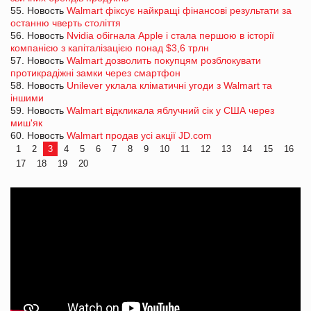
55. Новость
Walmart фіксує найкращі фінансові результати за
останню чверть століття
56. Новость
Nvidia обігнала Apple і стала першою в історії
компанією з капіталізацією понад $3,6 трлн
57. Новость
Walmart дозволить покупцям розблокувати
протикрадіжні замки через смартфон
58. Новость
Unilever уклала кліматичні угоди з Walmart та
іншими
59. Новость
Walmart відкликала яблучний сік у США через
миш'як
60. Новость
Walmart продав усі акції JD.com
1
2
3
4
5
6
7
8
9
10
11
12
13
14
15
16
17
18
19
20