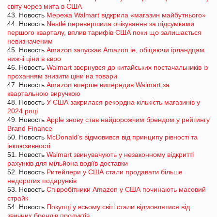
світу через мита в США
43. Новость
Мережа Walmart відкрила «магазин майбутнього»
44. Новость
Nestlé перевершила очікування за підсумками
першого кварталу, вплив тарифів США поки що залишається
невизначеним
45. Новость
Amazon запускає Amazon.ie, обіцяючи ірландцям
нижчі ціни в євро
46. Новость
Walmart звернувся до китайських постачальників із
проханням знизити ціни на товари
47. Новость
Amazon вперше випередив Walmart за
квартальною виручкою
48. Новость
У США закрилася рекордна кількість магазинів у
2024 році
49. Новость
Apple знову став найдорожчим брендом у рейтингу
Brand Finance
50. Новость
McDonald's відмовився від принципу рівності та
інклюзивності
51. Новость
Walmart звинувачують у незаконному відкритті
рахунків для мільйона водіїв доставки
52. Новость
Ритейлери у США стали продавати більше
недорогих подарунків
53. Новость
Співробітники Amazon у США починають масовий
страйк
54. Новость
Покупці у всьому світі стали відмовлятися від
звичних брендів продуктів