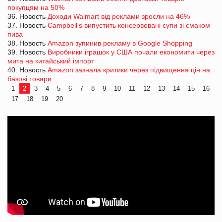
покупцям на 50%
36. Новость
Доходи Walmart від реклами зросли на 46%
37. Новость
Campbell's випустить консервовані супи зі смаком
пива
38. Новость
Amazon зупинив рекламу в Google Shopping
39. Новость
Виробники іграшок у США почали економити через
мита на китайський імпорт
40. Новость
Amazon зазнала критики через підвищення цін на
базові товари
1
2
3
4
5
6
7
8
9
10
11
12
13
14
15
16
17
18
19
20