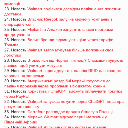
комерції
23. Новость
Walmart поділився досвідом поліпшення логістики
доставки
24. Новость
Власник Reebok залучив керуючу компанію з
операцій e-com
25. Новость
Flipkart та Amazon запустять власні програми
кредитування
26. Новость
Великі бренди підвищують ціни через тарифи
Трампа
27. Новость
Walmart автоматизував більше половини своєї
логістики
28. Новость
Втомилися від Чорної п'ятниці? Споживачі купують
раніше, щоб уникнути метушні
29. Новость
Walmart впроваджує технологію RFID для кращого
управління запасами
30. Новость
Американські роздрібні мережі готуються до
падіння продажів через проблеми з бюджетом країни
31. Новость
Користувачі ChatGPT зможуть оплачувати покупки
через PayPal
32. Новость
Walmart запускає покупки через ChatGPT: нова ера
розумного шопінгу
33. Новость
Carrefour розглядає продаж бізнесу в Польщі
34. Новость
Мережа Walmart відкриє перші магазини у
Південній Африці
35. Новость
Walmart збільшив обсяги доставки товарів