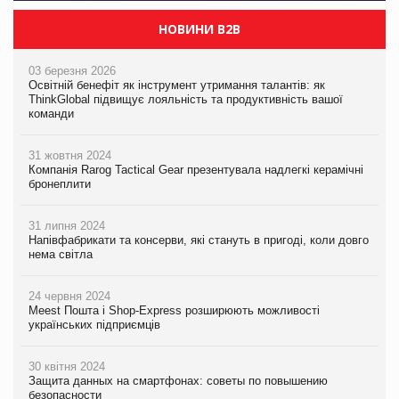
НОВИНИ B2B
03 березня 2026
Освітній бенефіт як інструмент утримання талантів: як
ThinkGlobal підвищує лояльність та продуктивність вашої
команди
31 жовтня 2024
Компанія Rarog Tactical Gear презентувала надлегкі керамічні
бронеплити
31 липня 2024
Напівфабрикати та консерви, які стануть в пригоді, коли довго
нема світла
24 червня 2024
Meest Пошта і Shop-Express розширюють можливості
українських підприємців
30 квітня 2024
Защита данных на смартфонах: советы по повышению
безопасности