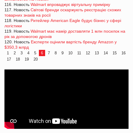
116. Новость
Walmart впроваджує віртуальну примірку
117. Новость
Світові бренди оскаржують реєстрацію схожих
товарних знаків на росії
118. Новость
Ритейлер American Eagle будує бізнес у сфері
логістики
119. Новость
Walmart має намір доставляти 1 млн посилок на
рік за допомогою дронів
120. Новость
Експерти оцінили вартість бренду Amazon у
$350,3 млрд
1
2
3
4
5
6
7
8
9
10
11
12
13
14
15
16
17
18
19
20