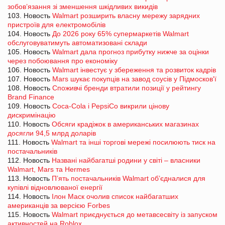
зобов’язання зі зменшення шкідливих викидів
103. Новость
Walmart розширить власну мережу зарядних
пристроїв для електромобілів
104. Новость
До 2026 року 65% супермаркетів Walmart
обслуговуватимуть автоматизовані склади
105. Новость
Walmart дала прогноз прибутку нижче за оцінки
через побоювання про економіку
106. Новость
Walmart інвестує у збереження та розвиток кадрів
107. Новость
Mars шукає покупців на завод соусів у Підмосков'ї
108. Новость
Споживчі бренди втратили позиції у рейтингу
Brand Finance
109. Новость
Coca-Cola і PepsiCo викрили цінову
дискримінацію
110. Новость
Обсяги крадіжок в американських магазинах
досягли 94,5 млрд доларів
111. Новость
Walmart та інші торгові мережі посилюють тиск на
постачальників
112. Новость
Названі найбагатші родини у світі – власники
Walmart, Mars та Hermes
113. Новость
П’ять постачальників Walmart об’єдналися для
купівлі відновлюваної енергії
114. Новость
Ілон Маск очолив список найбагатших
американців за версією Forbes
115. Новость
Walmart приєднується до метавсесвіту із запуском
активностей на Roblox