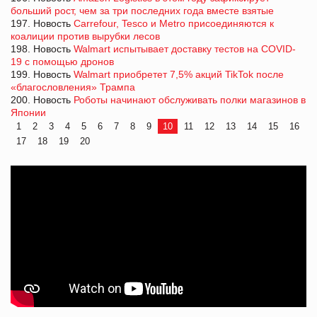
больший рост, чем за три последних года вместе взятые
197. Новость
Carrefour, Tesco и Metro присоединяются к
коалиции против вырубки лесов
198. Новость
Walmart испытывает доставку тестов на COVID-
19 с помощью дронов
199. Новость
Walmart приобретет 7,5% акций TikTok после
«благословления» Трампа
200. Новость
Роботы начинают обслуживать полки магазинов в
Японии
1
2
3
4
5
6
7
8
9
10
11
12
13
14
15
16
17
18
19
20