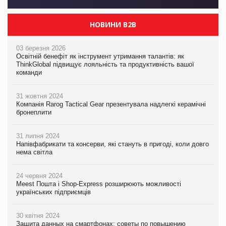
НОВИНИ B2B
03 березня 2026
Освітній бенефіт як інструмент утримання талантів: як
ThinkGlobal підвищує лояльність та продуктивність вашої
команди
31 жовтня 2024
Компанія Rarog Tactical Gear презентувала надлегкі керамічні
бронеплити
31 липня 2024
Напівфабрикати та консерви, які стануть в пригоді, коли довго
нема світла
24 червня 2024
Meest Пошта і Shop-Express розширюють можливості
українських підприємців
30 квітня 2024
Защита данных на смартфонах: советы по повышению