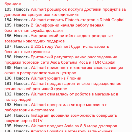
брендом
183. Новость
Walmart розширює послуги доставки продуктів за
допомогою «розумних» холодильників
184. Новость
Walmart створить Fintech-стартап з Ribbit Capital
185. Новость
В Калифорнии начала работу первая
беспилотная служба доставки
186. Новость
Американский ритейл ожидает рекордные
возвраты новогодних подарков
187. Новость
В 2021 году Walmart будет использовать
беспилотные грузовики
188. Новость
Британский регулятор начал расследование
продажи торговой сети Asda братьям Исса и TDR Capital
189. Новость
Walmart применяет технологию «всплывающих
окон» в распределительных центрах
190. Новость
Walmart уходит из Японии
191. Новость
Walmart продает аргентинское подразделение
региональной розничной группе
192. Новость
Walmart отказалась от роботов в магазинах в
пользу людей
193. Новость
Walmart превратила четыре магазина в
лаборатории e-commerce
194. Новость
Instagram добавила возможность совершать
покупки через IGTV
195. Новость
Walmart продает Asda за 8,8 млрд долларов
196. Новость
Amazon Logistics в этом году зафиксирует