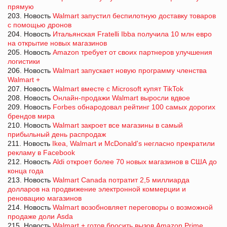
прямую
203. Новость
Walmart запустил беспилотную доставку товаров
с помощью дронов
204. Новость
Итальянская Fratelli Ibba получила 10 млн евро
на открытие новых магазинов
205. Новость
Amazon требует от своих партнеров улучшения
логистики
206. Новость
Walmart запускает новую программу членства
Walmart +
207. Новость
Walmart вместе с Microsoft купят TikTok
208. Новость
Онлайн-продажи Walmart выросли вдвое
209. Новость
Forbes обнародовал рейтинг 100 самых дорогих
брендов мира
210. Новость
Walmart закроет все магазины в самый
прибыльный день распродаж
211. Новость
Ikea, Walmart и McDonald's негласно прекратили
рекламу в Facebook
212. Новость
Aldi откроет более 70 новых магазинов в США до
конца года
213. Новость
Walmart Canada потратит 2,5 миллиарда
долларов на продвижение электронной коммерции и
реновацию магазинов
214. Новость
Walmart возобновляет переговоры о возможной
продаже доли Asda
215. Новость
Walmart + готов бросить вызов Amazon Prime