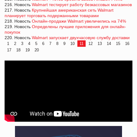
216. Новость
Walmart тестирует работу безкассовых магазинов
217. Новость
Крупнейшая американская сеть Walmart
планирует торговать подержанными товарами
218. Новость
Онлайн-продажи Walmart увеличились на 74%
219. Новость
Определены лучшие приложения для онлайн-
покупок
220. Новость
Walmart запускает двухчасовую службу доставки
1
2
3
4
5
6
7
8
9
10
11
12
13
14
15
16
17
18
19
20