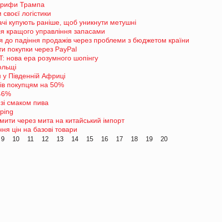
тарифи Трампа
своєї логістики
ачі купують раніше, щоб уникнути метушні
ля кращого управління запасами
ся до падіння продажів через проблеми з бюджетом країни
и покупки через PayPal
T: нова ера розумного шопінгу
ольщі
 у Південній Африці
рів покупцям на 50%
 46%
 зі смаком пива
ping
мити через мита на китайський імпорт
ня цін на базові товари
9
10
11
12
13
14
15
16
17
18
19
20