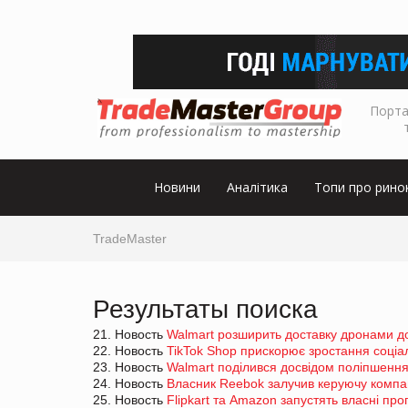
Порта
Новини
Аналітика
Топи про рино
TradeMaster
Результаты поиска
21. Новость
Walmart розширить доставку дронами до
22. Новость
TikTok Shop прискорює зростання соціал
23. Новость
Walmart поділився досвідом поліпшення
24. Новость
Власник Reebok залучив керуючу компа
25. Новость
Flipkart та Amazon запустять власні пр