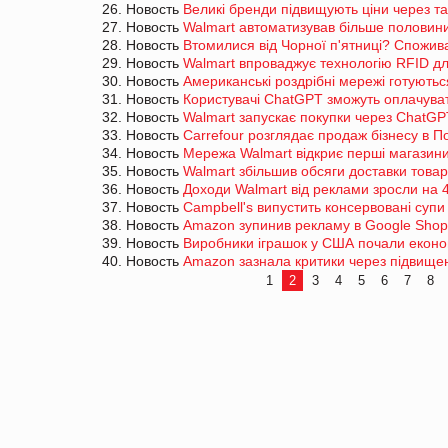
26. Новость
Великі бренди підвищують ціни через 
27. Новость
Walmart автоматизував більше половини 
28. Новость
Втомилися від Чорної п'ятниці? Спожив
29. Новость
Walmart впроваджує технологію RFID д
30. Новость
Американські роздрібні мережі готують
31. Новость
Користувачі ChatGPT зможуть оплачуват
32. Новость
Walmart запускає покупки через ChatGP
33. Новость
Carrefour розглядає продаж бізнесу в П
34. Новость
Мережа Walmart відкриє перші магазини
35. Новость
Walmart збільшив обсяги доставки това
36. Новость
Доходи Walmart від реклами зросли на
37. Новость
Campbell's випустить консервовані супи
38. Новость
Amazon зупинив рекламу в Google Shop
39. Новость
Виробники іграшок у США почали еконо
40. Новость
Amazon зазнала критики через підвищен
1
2
3
4
5
6
7
8