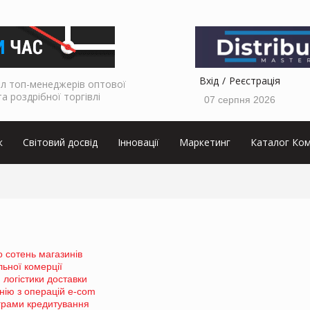
Вхід
Реєстрація
л топ-менеджерів оптової
та роздрібної торгівлі
07 серпня 2026
к
Світовий досвід
Інновації
Маркетинг
Каталог Ком
 сотень магазинів
ьної комерції
 логістики доставки
нію з операцій e-com
ограми кредитування