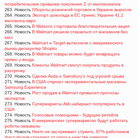
потребительские привычки поколения Z от миллениалов
263. Новость
Обороты розничной торговли в Украине выросли
264. Новость
Экспорт шоколада в ЕС принес Украине 41,2
миллиона евро
265. Новость
В Watsons стартовала благотворительная акция
266. Новость
В Walmart решили отказаться от магазинов без
касс
267. Новость
Walmart и Target вытеснили с американского
рынка дискаунтер Shopko
268. Новость
В Walmart товары можно будет возвращать
прямо у входа
269. Новость
Клиенты Walmart смогут покупать продукты в
рассрочку
270. Новость
Сделка Asda и Sainsbury's под угрозой срыва
271. Новость
В США откроют экспериментальные магазины
Samsung Experience
272. Новость
Рост продаж в Walmart превысил прогнозы
экспертов
273. Новость
Супермаркеты Aldi набирают популярность в
США
274. Новость
Голосовые помощники - будущее ритейла
275. Новость
В американских супермаркетах будут работать
роботы-зазывалы
276. Новость
Никто не заслуживает служить. 87% работников
фаст-фудов страдают от угроз и хамства клиентов