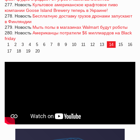
277. Новость
Культовое американское крафтовое пиво
компании Goose Island Brewery теперь в Украине!
278. Новость
Бесплатную доставку грузов дронами запускают
в Финляндии
279. Новость
Мыть полы в магазинах Walmart будут роботы
280. Новость
Американцы потратили $6 миллиардов на Black
friday
1
2
3
4
5
6
7
8
9
10
11
12
13
14
15
16
17
18
19
20