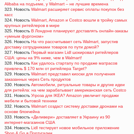
Alibaba на подъеме, у Walmart – не лучшие времена
323. Новость
Walmart расширяет сервис оплаты покупок без
касс
324. Новость
Walmart, Amazon и Costco вошли в тройку самых
крупных ритейлеров в мире
325. Новость
В Лондоне планируют доставлять онлайн-заказы
«умным фургоном»
326. Новость
На что рассчитывает сеть Walmart, запустив
доставку сотрудниками товаров по пути домой?
327. Новость
Первый магазин Lidl шокировал ритейлеров
США: цены на 9% ниже, чем в Walmart!
328. Новость
Как удалось стартапу по продаже матрасов
привлечь $ 170 млн от ритейлера Target?
329. Новость
Walmart представил киоски для получения
заказанных через Сеть продуктов
330. Новость
Автомобили, ритуальные товары и другие идеи
для ритейла: на чем зарабатывает американская сеть Costco
331. Новость
Угроза для IKEA? Amazon увеличит продажи
мебели и бытовой техники
332. Новость
Walmart создаст систему доставки дронами на
основе блокчейна
333. Новость
«Деливери» доставляет в Украину из 90
интернет-магазинов США
334. Новость
Lidl тестирует новое мобильное приложение
Shop & Go в Португалии