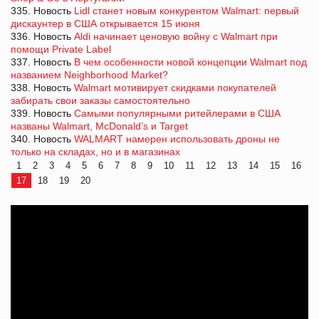
335. Новость
Lidl станет новым конкурентом Walmart: первый
дискаунтер в США открывается 15 июня
336. Новость
Aldi начинает ценовую войну с Walmart при
помощи Private Label
337. Новость
В чем особенности новой концепции Walmart под
названием Neighborhood Market?
338. Новость
Walmart мотивирует скидками покупателей
забирать свои заказы самостоятельно
339. Новость
Самыми популярными ритейлерами в США
названы Walmart, McDonald’s и Target
340. Новость
WALMART намерен использовать дроны не
только на складах, но и в магазинах
1
2
3
4
5
6
7
8
9
10
11
12
13
14
15
16
17
18
19
20