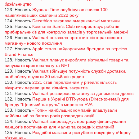
бджільництво
123. Новость
Журнал Time опублікував список 100
найвпливовіших компаній 2022 року
124. Новость
Decathlon закриває американські магазини
125. Новость
Компанія Sam's Club використовує роботів-
прибиральників для контролю запасів у торговельній мережі
126. Новость
Walmart показала прототип «інтерактивного
магазину» нового покоління
127. Новость
Apple стала найдорожчим брендом за версією
Brand Finance
128. Новость
Walmart планує виробляти віртуальні товари та
випускати криптовалюту та NFT
129. Новость
Walmart збільшує потужність служби доставки,
щоб обслуговувати 30 мільйонів родин
130. Новость
2021 став переломним у рітейлі: кількість
відкритих перевищила кількість закриттів
131. Новость
Walmart розширює доставку за допомогою дронів
132. Новость
Перша в Україні DTR-угода (Direct-to-retail) для
бренду "Щенячий патруль" з мережею EVA
133. Новость
«Топи» найбільших компаній влаштували
найбільший за багато років розпродаж акцій
134. Новость
Walmart запроваджує програму фінансування
ланцюгів постачання для малих та середніх компаній
135. Новость
Роздрібні магазини розгубили покупців у «Чорну
п'ятницю»