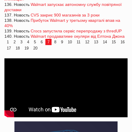
136. Новость
Walmart запускає автономну службу повітряної
доставки
137. Новость
CVS закриє 900 магазинів за 3 роки
138. Новость
Прибуток Walmart у третьому кварталі впав на
40%
139. Новость
Crocs запустила сервіс перепродажу з thredUP
140. Новость
Walmart продаватиме окуляри від Елтона Джона
1
2
3
4
5
6
7
8
9
10
11
12
13
14
15
16
17
18
19
20