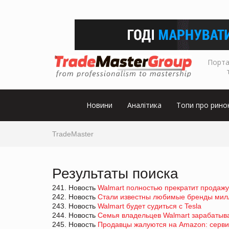
Порта
Новини
Аналітика
Топи про рино
TradeMaster
Результаты поиска
241. Новость
Walmart полностью прекратит продажу
242. Новость
Стали известны любимые бренды мил
243. Новость
Walmart будет судиться с Tesla
244. Новость
Семья владельцев Walmart зарабатыва
245. Новость
Продавцы жалуются на Amazon: сервис