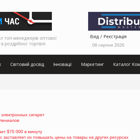
Вхід
Реєстрація
л топ-менеджерів оптової
та роздрібної торгівлі
08 серпня 2026
к
Світовий досвід
Інновації
Маркетинг
Каталог Ком
 электронных сигарет
лениалов
ет $70 000 в минуту
 заставляет их повышать цены на товары на других ресурсах