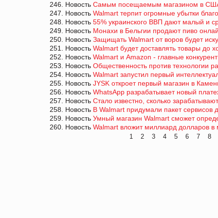
246. Новость
Самым посещаемым магазином в США
247. Новость
Walmart терпит огромные убытки благ
248. Новость
55% украинского ВВП дают малый и с
249. Новость
Монахи в Бельгии продают пиво онла
250. Новость
Защищать Walmart от воров будет иск
251. Новость
Walmart будет доставлять товары до 
252. Новость
Walmart и Amazon - главные конкурен
253. Новость
Общественность против технологии р
254. Новость
Walmart запустил первый интеллектуа
255. Новость
JYSK откроет первый магазин в Каме
256. Новость
WhatsApp разрабатывает новый плате
257. Новость
Стало известно, сколько зарабатывают
258. Новость
В Walmart придумали пакет сервисов
259. Новость
Умный магазин Walmart сможет опреде
260. Новость
Walmart вложит миллиард долларов в
1
2
3
4
5
6
7
8