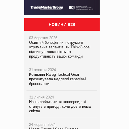
НОВИНИ B2B
03 березня 2026
Освітній бенефіт як інструмент
утримання талантів: як ThinkGlobal
підвищує лояльність та
продуктивність вашої команди
31 жовтня 2024
Компанія Rarog Tactical Gear
презентувала надлегкі керамічні
бронеплити
31 липня 2024
Напівфабрикати та консерви, які
стануть в пригоді, коли довго нема
світла
24 червня 2024