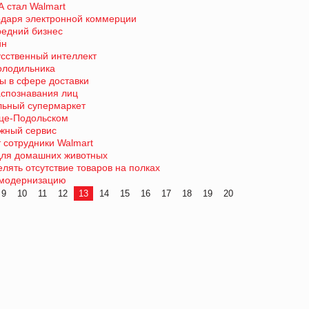
 стал Walmart
одаря электронной коммерции
редний бизнес
йн
усственный интеллект
холодильника
ты в сфере доставки
аспознавания лиц
льный супермаркет
нце-Подольском
жный сервис
 сотрудники Walmart
 для домашних животных
лять отсутствие товаров на полках
 модернизацию
9
10
11
12
13
14
15
16
17
18
19
20