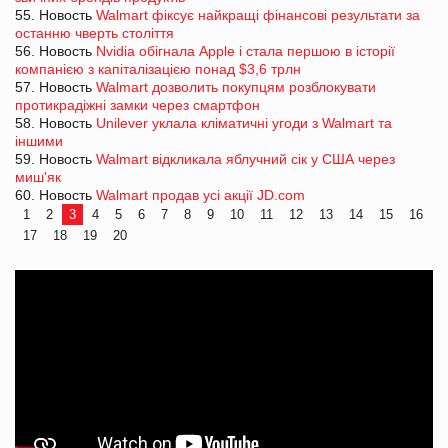
55. Новость
Walmart фіксує найкращі фінансові результати за
останню чверть століття
56. Новость
Nvidia обігнала Apple і стала першою в історії
компанією з капіталізацією понад $3,6 трлн
57. Новость
Walmart дозволить покупцям розблокувати
протикрадіжні замки через смартфон
58. Новость
Unilever уклала кліматичні угоди з Walmart та
іншими
59. Новость
Walmart відкликала яблучний сік у США через
миш'як
60. Новость
Walmart продав усі акції JD.com
1
2
3
4
5
6
7
8
9
10
11
12
13
14
15
16
17
18
19
20