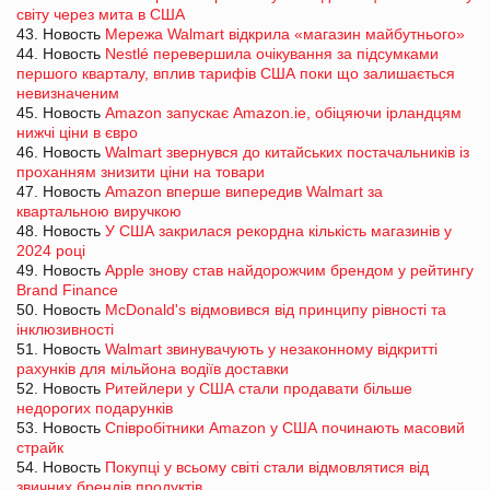
світу через мита в США
43. Новость
Мережа Walmart відкрила «магазин майбутнього»
44. Новость
Nestlé перевершила очікування за підсумками
першого кварталу, вплив тарифів США поки що залишається
невизначеним
45. Новость
Amazon запускає Amazon.ie, обіцяючи ірландцям
нижчі ціни в євро
46. Новость
Walmart звернувся до китайських постачальників із
проханням знизити ціни на товари
47. Новость
Amazon вперше випередив Walmart за
квартальною виручкою
48. Новость
У США закрилася рекордна кількість магазинів у
2024 році
49. Новость
Apple знову став найдорожчим брендом у рейтингу
Brand Finance
50. Новость
McDonald's відмовився від принципу рівності та
інклюзивності
51. Новость
Walmart звинувачують у незаконному відкритті
рахунків для мільйона водіїв доставки
52. Новость
Ритейлери у США стали продавати більше
недорогих подарунків
53. Новость
Співробітники Amazon у США починають масовий
страйк
54. Новость
Покупці у всьому світі стали відмовлятися від
звичних брендів продуктів