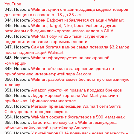
YouTube
343. Новость
Walmart купил онлайн-продавца модных товаров
для женщин в возрасте от 18 до 35 лет
344. Новость
Уоррен Баффет избавляется от акций Walmart
345. Новость
Walmart, Target, Nike, Louis Vuitton и другие
ритейлеры объединились против нового налога в США
346. Новость
Wal-Mart обучит 225 тысяч студентов и
поддержит инновации в промышленности
347. Новость
Самая богатая в мире семья потеряла $3,2 млрд
после падения акций Walmart
348. Новость
Walmart сфокусируется на электронной
коммерции
349. Новость
Walmart объявил о завершении сделки по
приобретению интернет-ритейлера Jet.com
350. Новость
Walmart разрабатывает беспилотную магазинную
тележку
351. Новость
Amazon ужесточил правила продажи брендов
352. Новость
Лидер мировой торговли Wal-Mart увеличил
прибыль во II финансовом квартале
353. Новость
Магазин принадлежащей Walmart cети Sam’s
Club упрощает процесс покупок
354. Новость
Wal-Mart сократит бухгалтеров в 500 магазинах
355. Новость
Логистика: почему сеть Walmart вынуждена
объявить войну онлайн-ритейлеру Amazon
356. Новость
У ритейлеров США появилась новая опасность –