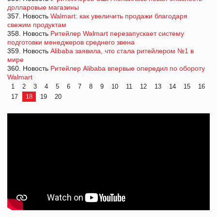
долларовые магазины
357. Новость
Walmart: как увеличить продажи благодаря
свежим продуктам
358. Новость
Ритейлер Walmart перезапускает систему
подготовки менеджеров среднего звена
359. Новость
Alibaba заявила, что стала ритейлером №1 в
мире
360. Новость
Ритейлер Alibaba впервые опередил по обороту
Walmart
1
2
3
4
5
6
7
8
9
10
11
12
13
14
15
16
17
18
19
20