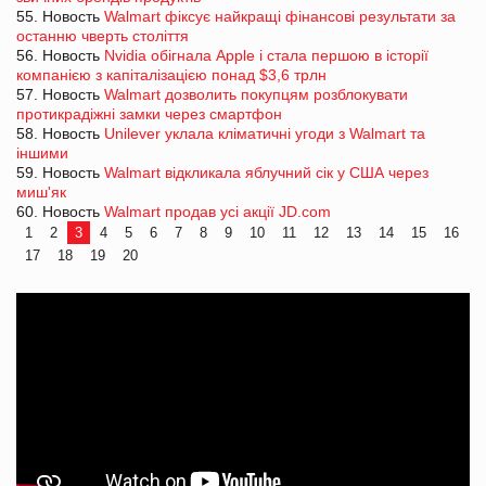
55. Новость
Walmart фіксує найкращі фінансові результати за
останню чверть століття
56. Новость
Nvidia обігнала Apple і стала першою в історії
компанією з капіталізацією понад $3,6 трлн
57. Новость
Walmart дозволить покупцям розблокувати
протикрадіжні замки через смартфон
58. Новость
Unilever уклала кліматичні угоди з Walmart та
іншими
59. Новость
Walmart відкликала яблучний сік у США через
миш'як
60. Новость
Walmart продав усі акції JD.com
1
2
3
4
5
6
7
8
9
10
11
12
13
14
15
16
17
18
19
20