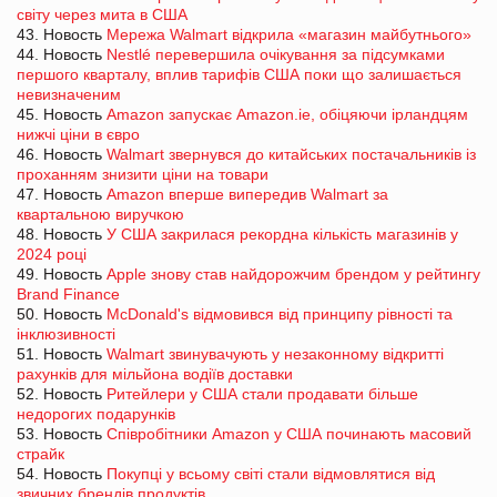
світу через мита в США
43. Новость
Мережа Walmart відкрила «магазин майбутнього»
44. Новость
Nestlé перевершила очікування за підсумками
першого кварталу, вплив тарифів США поки що залишається
невизначеним
45. Новость
Amazon запускає Amazon.ie, обіцяючи ірландцям
нижчі ціни в євро
46. Новость
Walmart звернувся до китайських постачальників із
проханням знизити ціни на товари
47. Новость
Amazon вперше випередив Walmart за
квартальною виручкою
48. Новость
У США закрилася рекордна кількість магазинів у
2024 році
49. Новость
Apple знову став найдорожчим брендом у рейтингу
Brand Finance
50. Новость
McDonald's відмовився від принципу рівності та
інклюзивності
51. Новость
Walmart звинувачують у незаконному відкритті
рахунків для мільйона водіїв доставки
52. Новость
Ритейлери у США стали продавати більше
недорогих подарунків
53. Новость
Співробітники Amazon у США починають масовий
страйк
54. Новость
Покупці у всьому світі стали відмовлятися від
звичних брендів продуктів