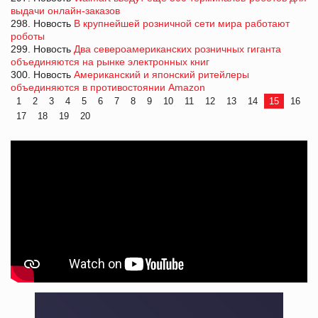
выдачи онлайн-заказов
298. Новость
В крупнейшей розничной сети мира работают
роботы
299. Новость
Два североамериканских розничных гиганта
объединяются на рынке электронных книг
300. Новость
Американский и японcкий ритейлеры
объединяются в противостоянии Amazon
1
2
3
4
5
6
7
8
9
10
11
12
13
14
15
16
17
18
19
20