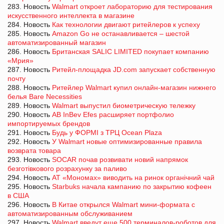
283. Новость
Walmart откроет лабораторию для тестирования
искусственного интеллекта в магазине
284. Новость
Как технологии двигают ритейлеров к успеху
285. Новость
Amazon Go не останавливается – шестой
автоматизированный магазин
286. Новость
Британская SALIC LIMITED покупает компанию
«Мрия»
287. Новость
Ритейл-площадка JD.com запускает собственную
почту
288. Новость
Ритейлер Walmart купил онлайн-магазин нижнего
белья Bare Necessities
289. Новость
Walmart выпустил биометрическую тележку
290. Новость
AB InBev Efes расширяет портфолио
импортируемых брендов
291. Новость
Будь у ФОРМІ з ТРЦ Ocean Plaza
292. Новость
У Walmart новые оптимизированные правила
возврата товара
293. Новость
SOCAR почав розвивати новий напрямок
безготівкового розрахунку за паливо
294. Новость
АТ «Мономах» виводить на ринок органічний чай
295. Новость
Starbuks начала кампанию по закрытию кофеен
в США
296. Новость
В Китае открылся Walmart мини-формата с
автоматизированным обслуживанием
297. Новость
Walmart введут еще 500 терминалов-роботов для